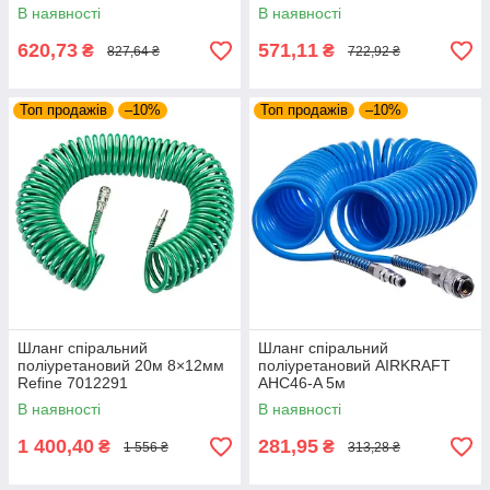
В наявності
В наявності
620,73
571,11
₴
₴
827,64 ₴
722,92 ₴
Топ продажів
–10%
Топ продажів
–10%
Шланг спіральний
Шланг спіральний
поліуретановий 20м 8×12мм
поліуретановий AIRKRAFT
Refine 7012291
AHC46-A 5м
В наявності
В наявності
1 400,40
281,95
₴
₴
1 556 ₴
313,28 ₴