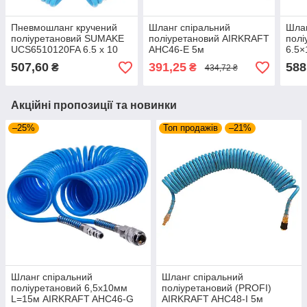
Пневмошланг кручений
Шланг спіральний
Шлан
поліуретановий SUMAKE
поліуретановий AIRKRAFT
полі
UCS6510120FA 6.5 х 10
AHC46-E 5м
6.5×
мм, L=12 м
507,60
391,25
588
₴
₴
434,72 ₴
Акційні пропозиції та новинки
–25%
Топ продажів
–21%
Шланг спіральний
Шланг спіральний
поліуретановий 6,5х10мм
поліуретановий (PROFI)
L=15м AIRKRAFT AHC46-G
AIRKRAFT AHC48-I 5м