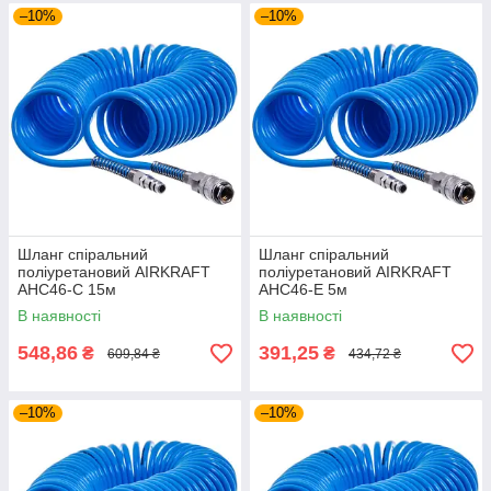
–10%
–10%
Шланг спіральний
Шланг спіральний
поліуретановий AIRKRAFT
поліуретановий AIRKRAFT
AHC46-C 15м
AHC46-E 5м
В наявності
В наявності
548,86
391,25
₴
₴
609,84 ₴
434,72 ₴
–10%
–10%