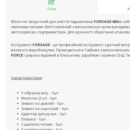
Опис
Х
Молоток зворотний для зняття підшипників
FORSAGE 664
в наб
змінними лапами. Виготовлений з високоякісної хром-ванадієво
автосервісах і підприємствах. Для зручності зберігання упаков
Інструмент
FORSAGE
- це професійний інструмент здатний витр
великого виробництва. Проводиться в Тайвані з високоякісних 
FORCE
і широко відомий в близькому зарубіжжі і країнах СНД. Те
Характеристики
:
T-образна вісь - 1шт
Молоток (2 кг) - 1шт.
Знімач осі довгий - 1шт.
Знімач осі короткий - 1шт.
Адаптер для ручки - 1шт.
Плашка - 1шт.
2 щелепи голови - 1шт.
3 щелепи голови - 1шт.