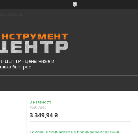
про, Україна
-ЦЕНТР - цены ниже и
тавка быстрее !
В наявності
Код:
7846
3 349,94 ₴
Компанія тимчасово не приймає замовлення