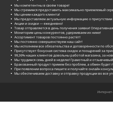
Мы компетентны в своём товаре!
Мы стремимся предоставить максимально приемлемый серв
Мы ценим каждого клиента!
Мы предоставляем актуальную информацию о присутствии то
Акции и скидки ― ежедневно!
Товар отправляется в день получения заявки! Оперативная 
Мониторим цены конкурентов, удерживаем их ниже!
Ассортимент товаров постоянно растёт!
Мы постоянно совершенствуем наш сайт!
Мы исполняем все обязательства и договорённости по обс
Присутствует бонусная система скидок и поощрений за при
99,36% наших клиентов довольны работой магазина, за но
Мы трудимся семь дней в неделю! Грамотный и отзывчивый
Бракованный продукт примем без проблем, а обмен будет
При появлении вопроса пишите и получайте онлайн консул
Мы обеспечиваем доставку и отправку продукции во все у