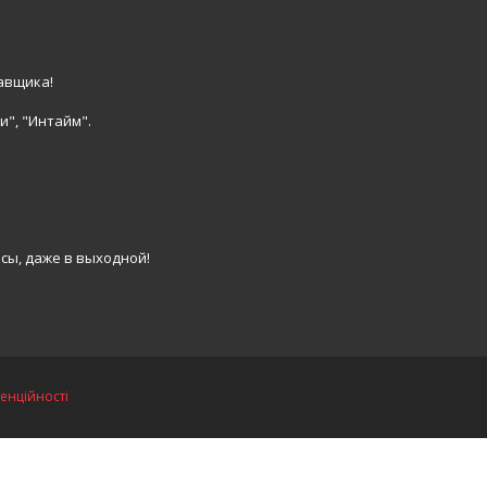
авщика!
и", "Интайм".
сы, даже в выходной!
енційності