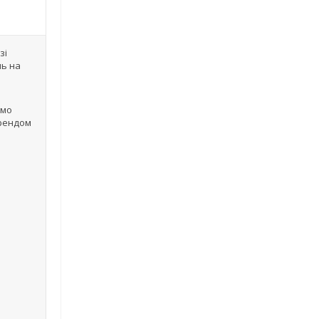
зі
нь на
амо
брендом