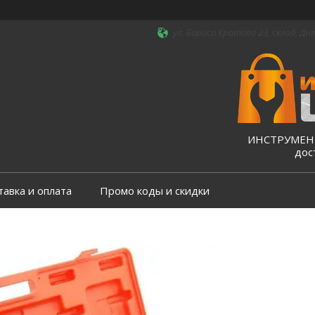
ул. Бориса Кротова 23, склад, Дні
ИНСТРУМЕНТ
дос
тавка и оплата
Промо коды и скидки