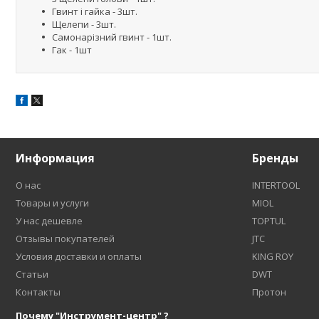
Гвинт і гайка - 3шт.
Щелепи - 3шт.
Самонарізний гвинт - 1шт.
Гак - 1шт
Информация
Бренды
О нас
INTERTOOL
Товары и услуги
MIOL
У нас дешевле
TOPTUL
Отзывы покупателей
JTC
Условия доставки и оплаты
KING ROY
Статьи
DWT
Контакты
Протон
Почему "Инструмент-центр" ?