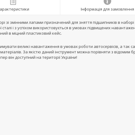
арактеристики
Інформація для замовлення
орі зі змінними лапами призначений для зняття підшипників в наборі 
ї сталі і з успіхом використовується в умовах підвищених навантаже
аний в міцний пластиковий кейс.
имувати великі навантаження в умовах роботи автосервісів, а так с
матеріалів. За якістю даний інструмент можна порівняти з відомим 
пер він доступний на території України!