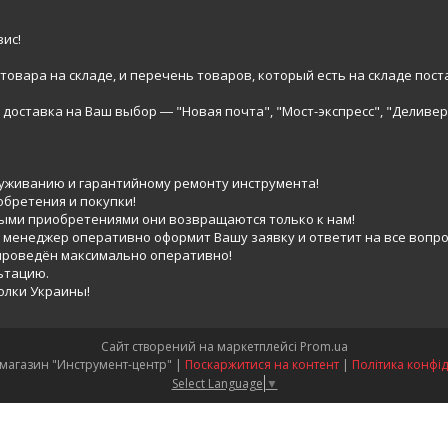
ис!
вара на складе, и перечень товаров, который есть на складе пост
доставка на Ваш выбор ― "Новая почта", "Мост-экспресс", "Деливер
луживанию и гарантийному ремонту инструмента!
обретения и покупки!
выми приобретениями они возвращаются только к нам!
 менеджер оперативно оформит Вашу заявку и ответит на все вопро
 проведён максимально оперативно!
ьтацию.
голки Украины!
Сайт створений на маркетплейсі
Prom.ua
Интернет-магазин "Инструмент-центр" |
Поскаржитися на контент
|
Політика конфід
Select Language
▼