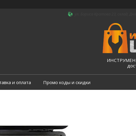
ул. Бориса Кротова 23, склад, Дні
ИНСТРУМЕНТ
дос
тавка и оплата
Промо коды и скидки