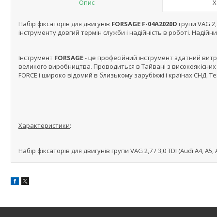
Опис
Х
Набір фіксаторів для двигунів
FORSAGE F-04A2020D
групи VAG 2,
інструменту довгий термін служби і надійність в роботі. Надій
Інструмент
FORSAGE
- це професійний інструмент здатний витр
великого виробництва. Проводиться в Тайвані з високоякісних 
FORCE і широко відомий в близькому зарубіжжі і країнах СНД. Те
Характеристики
:
Набір фіксаторів для двигунів групи VAG 2,7 / 3,0 TDI (Audi A4, A5, 