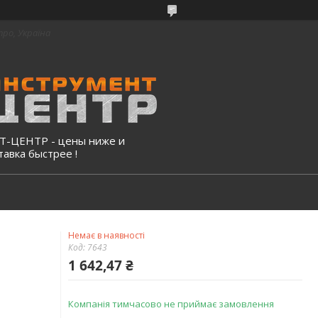
про, Україна
-ЦЕНТР - цены ниже и
тавка быстрее !
Немає в наявності
Код:
7643
1 642,47 ₴
Компанія тимчасово не приймає замовлення