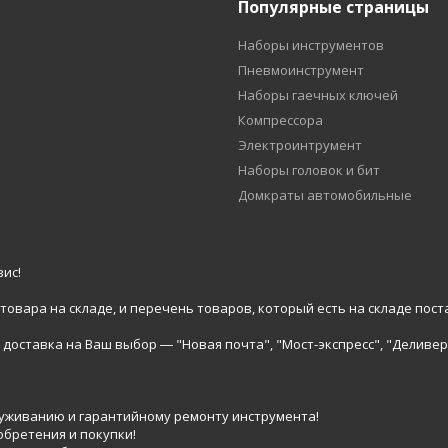
Популярные страницы
Наборы инструментов
Пневмоинструмент
Наборы гаечных ключей
Компрессора
Электроинтрумент
Наборы головок и бит
Домкраты автомобильные
ис!
вара на складе, и перечень товаров, который есть на складе пост
доставка на Ваш выбор ― "Новая почта", "Мост-экспресс", "Деливер
луживанию и гарантийному ремонту инструмента!
обретения и покупки!