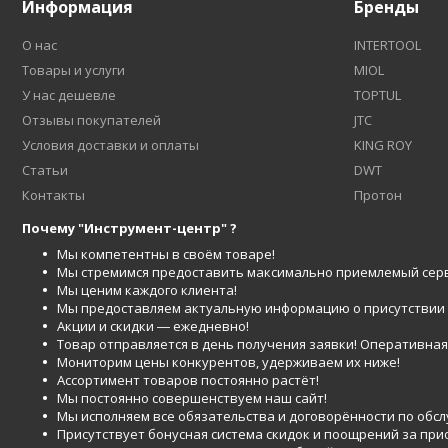
Информация
Бренды
О нас
INTERTOOL
Товары и услуги
MIOL
У нас дешевле
TOPTUL
Отзывы покупателей
JTC
Условия доставки и оплаты
KING ROY
Статьи
DWT
Контакты
Протон
Почему "Инструмент-центр" ?
Мы компетентны в своём товаре!
Мы стремимся предоставить максимально приемлемый серв
Мы ценим каждого клиента!
Мы предоставляем актуальную информацию о присутствии то
Акции и скидки ― ежедневно!
Товар отправляется в день получения заявки! Оперативная 
Мониторим цены конкурентов, удерживаем их ниже!
Ассортимент товаров постоянно растёт!
Мы постоянно совершенствуем наш сайт!
Мы исполняем все обязательства и договорённости по обс
Присутствует бонусная система скидок и поощрений за при