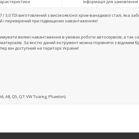
арактеристики
Інформація для замовлення
7 / 3,0 TDI виготовлений з високоякісної хром-ванадієвої сталі, яка за
ний і перевірений при підвищених навантаженнях!
имувати великі навантаження в умовах роботи автосервісів, а так с
матеріалів. За якістю даний інструмент можна порівняти з відомим 
пер він доступний на території України!
A6, A8, Q5, Q7; VW Toareg, Phaeton)