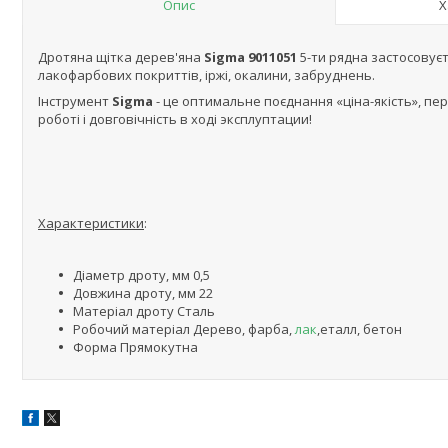
Опис
Х
Дротяна щітка дерев'яна
Sigma 9011051
5-ти рядна застосовуєт
лакофарбових покриттів, іржі, окалини, забруднень.
Інструмент
Sigma
- це оптимальне поєднання «ціна-якість», пе
роботі і довговічність в ході эксплуптации!
Характеристики
:
Діаметр дроту, мм 0,5
Довжина дроту, мм 22
Матеріал дроту Сталь
Робочий матеріал Дерево, фарба,
лак
,еталл, бетон
Форма Прямокутна