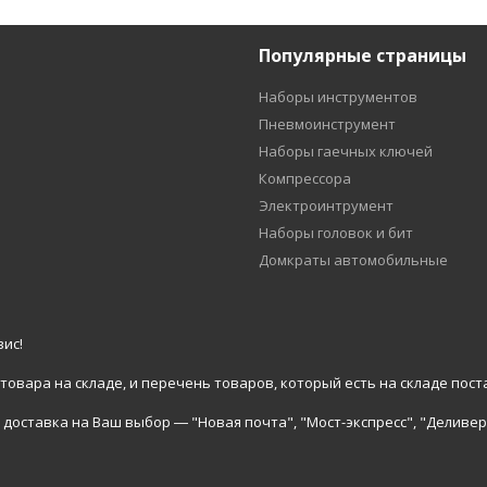
Популярные страницы
Наборы инструментов
Пневмоинструмент
Наборы гаечных ключей
Компрессора
Электроинтрумент
Наборы головок и бит
Домкраты автомобильные
ис!
вара на складе, и перечень товаров, который есть на складе пост
доставка на Ваш выбор ― "Новая почта", "Мост-экспресс", "Деливер