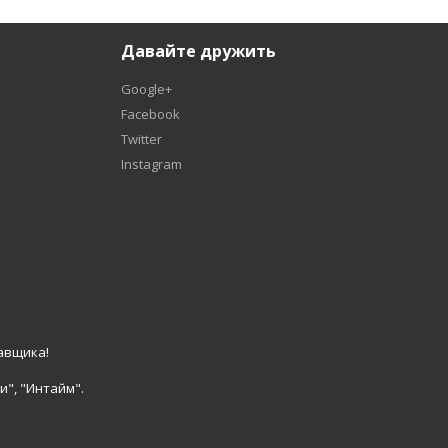
Давайте дружить
Google+
Facebook
Twitter
Instagram
авщика!
и", "Интайм".