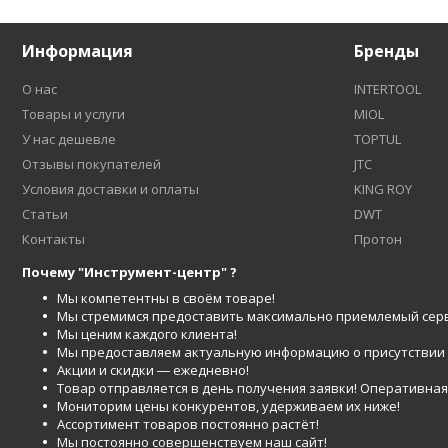
Информация
Бренды
О нас
INTERTOOL
Товары и услуги
MIOL
У нас дешевле
TOPTUL
Отзывы покупателей
JTC
Условия доставки и оплаты
KING ROY
Статьи
DWT
Контакты
Протон
Почему "Инструмент-центр" ?
Мы компетентны в своём товаре!
Мы стремимся предоставить максимально приемлемый серв
Мы ценим каждого клиента!
Мы предоставляем актуальную информацию о присутствии то
Акции и скидки ― ежедневно!
Товар отправляется в день получения заявки! Оперативная 
Мониторим цены конкурентов, удерживаем их ниже!
Ассортимент товаров постоянно растёт!
Мы постоянно совершенствуем наш сайт!