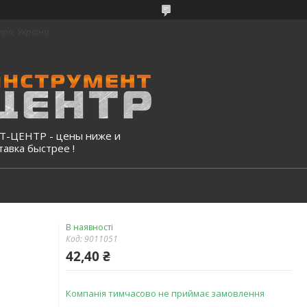
про, Україна
-ЦЕНТР - цены ниже и
тавка быстрее !
В наявності
Код:
9011051
42,40 ₴
Компанія тимчасово не приймає замовлення