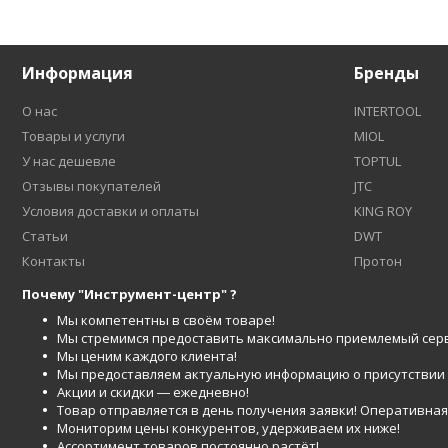
Информация
Бренды
О нас
INTERTOOL
Товары и услуги
MIOL
У нас дешевле
TOPTUL
Отзывы покупателей
JTC
Условия доставки и оплаты
KING ROY
Статьи
DWT
Контакты
Протон
Почему "Инструмент-центр" ?
Мы компетентны в своём товаре!
Мы стремимся предоставить максимально приемлемый серв
Мы ценим каждого клиента!
Мы предоставляем актуальную информацию о присутствии то
Акции и скидки ― ежедневно!
Товар отправляется в день получения заявки! Оперативная 
Мониторим цены конкурентов, удерживаем их ниже!
Ассортимент товаров постоянно растёт!