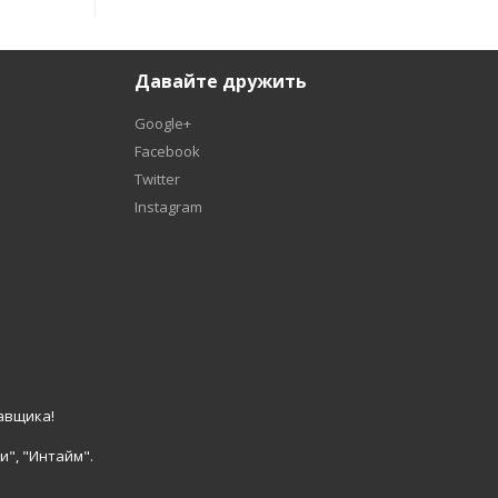
Давайте дружить
Google+
Facebook
Twitter
Instagram
авщика!
и", "Интайм".