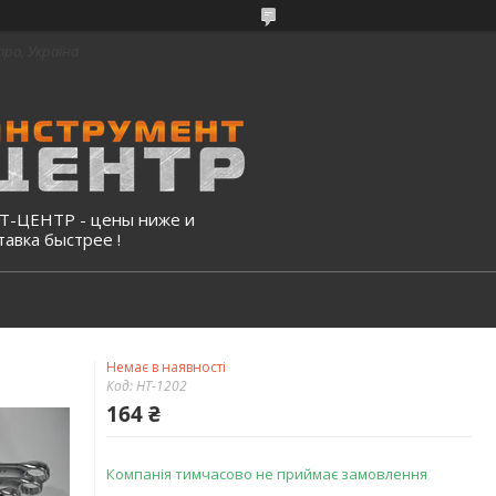
про, Україна
-ЦЕНТР - цены ниже и
тавка быстрее !
Немає в наявності
Код:
HT-1202
164 ₴
Компанія тимчасово не приймає замовлення