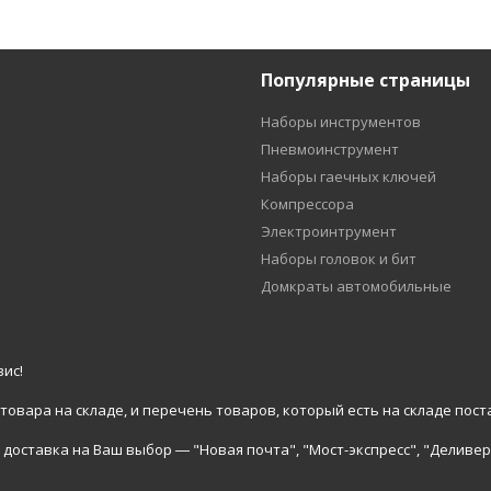
Популярные страницы
Наборы инструментов
Пневмоинструмент
Наборы гаечных ключей
Компрессора
Электроинтрумент
Наборы головок и бит
Домкраты автомобильные
ис!
вара на складе, и перечень товаров, который есть на складе пост
доставка на Ваш выбор ― "Новая почта", "Мост-экспресс", "Деливер