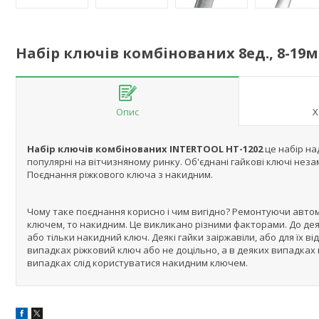
Набір ключів комбінованих 8ед., 8-19м
Опис
Х
Набір ключів комбінованих INTERTOOL HT-1202
це набір на
популярні на вітчизняному ринку. Об'єднані гайкові ключі незам
Поєднання ріжкового ключа з накидним.
Чому таке поєднання корисно і чим вигідно? Ремонтуючи автомоб
ключем, то накидним. Це викликано різними факторами. До дея
або тільки накидний ключ. Деякі гайки заіржавіли, або для їх 
випадках ріжковий ключ або не доцільно, а в деяких випадках
випадках слід користуватися накидним ключем.