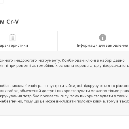
м Cr-V
арактеристики
Інформація для замовлення
дійного і недорогого інструменту. Комбіновані ключі в наборі давно
інні при ремонті автомобіля. Їх основна перевага, це універсальність
іль, можна безліч разів зустріти гайки, які відкручуються то ріжко
ких гайок, обмежений доступ і використовувати можливо тільки ріж
відкручування потрібно прикласти силу, тому використовувати в таких
 небезпечно, тому що це може викликати поломку ключа, тому в таки