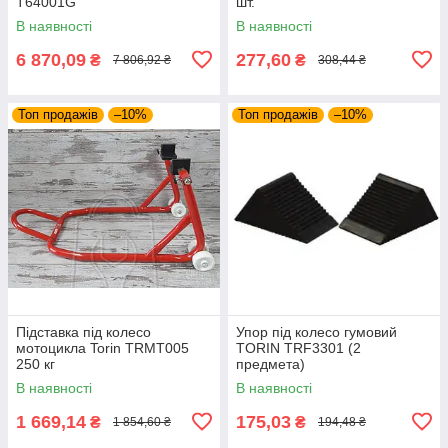
T64001G
шт.
В наявності
В наявності
6 870,09
277,60
₴
₴
7 806,92 ₴
308,44 ₴
Топ продажів
–10%
Топ продажів
–10%
Підставка під колесо
Упор під колесо гумовий
мотоцикла Torin TRMT005
TORIN TRF3301 (2
250 кг
предмета)
В наявності
В наявності
1 669,14
175,03
₴
₴
1 854,60 ₴
194,48 ₴