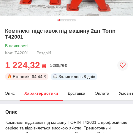
Комплект підставок під машину 2шт Torin
T42001
В наявності
Код: T42001
Роздріб
1 224,32
₴
1 288,76 ₴
Економія
64.44 ₴
Залишилось
8 днів
Опис
Характеристики
Доставка
Оплата
Умови 
Опис
Комплект підставок під машину TORIN T42001 є професійною
серією та відрізняється високою якістю. Трещоточный