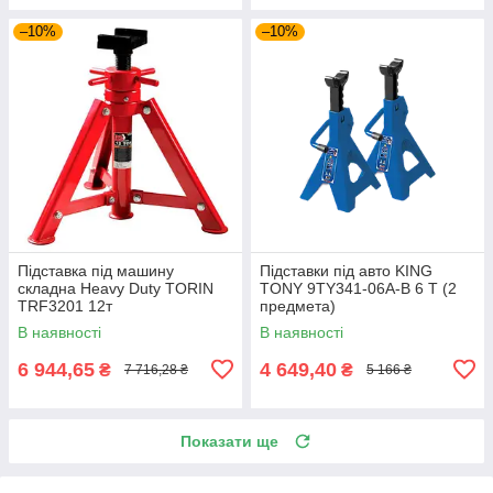
–10%
–10%
Підставка під машину
Підставки під авто KING
складна Heavy Duty TORIN
TONY 9TY341-06A-B 6 Т (2
TRF3201 12т
предмета)
В наявності
В наявності
6 944,65
4 649,40
₴
₴
7 716,28 ₴
5 166 ₴
Показати ще