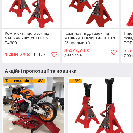
Комплект підставок під
Комплект підставок під
Підс
машину 2шт 3т TORIN
машину TORIN T46001 6т
скла
T43001
(2 предмета)
TOR
3 477,76
7 5
₴
1 406,79
₴
1 617 ₴
3 660,80 ₴
7 904
Акційні пропозиції та новинки
Топ продажів
–14%
–13%