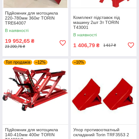
Підйомник для мотоцикла
Комплект підставок під
220-780мм 360кг TORIN
машину 2шт 3т TORIN
TRE64007
T43001
В наявності
В наявності
19 952,65
₴
1 406,79
₴
1 617 ₴
23 200,76 ₴
Топ продажів
–12%
–10%
Підйомник для мотоцикла
Упор противооткатный
140-410мм 400кг TORIN
складаний Torin TRF3553 2