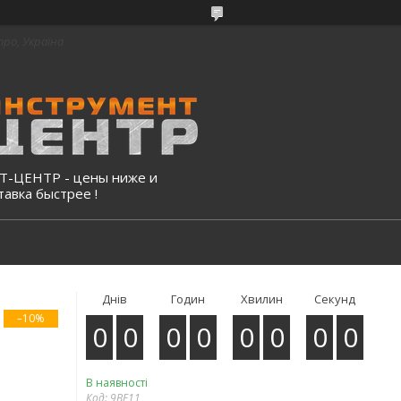
про, Україна
-ЦЕНТР - цены ниже и
тавка быстрее !
Днів
Годин
Хвилин
Секунд
–10%
0
0
0
0
0
0
0
0
В наявності
Код:
9BE11