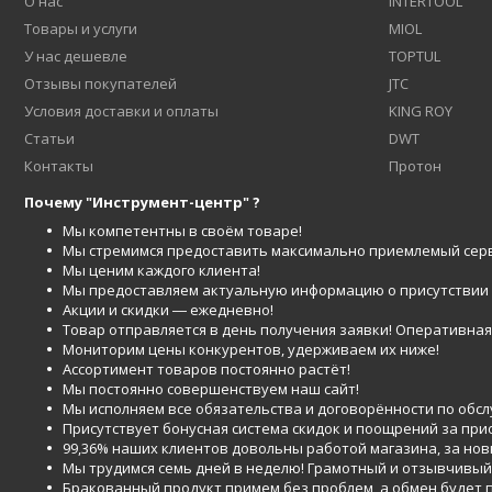
О нас
INTERTOOL
Товары и услуги
MIOL
У нас дешевле
TOPTUL
Отзывы покупателей
JTC
Условия доставки и оплаты
KING ROY
Статьи
DWT
Контакты
Протон
Почему "Инструмент-центр" ?
Мы компетентны в своём товаре!
Мы стремимся предоставить максимально приемлемый серв
Мы ценим каждого клиента!
Мы предоставляем актуальную информацию о присутствии то
Акции и скидки ― ежедневно!
Товар отправляется в день получения заявки! Оперативная 
Мониторим цены конкурентов, удерживаем их ниже!
Ассортимент товаров постоянно растёт!
Мы постоянно совершенствуем наш сайт!
Мы исполняем все обязательства и договорённости по обс
Присутствует бонусная система скидок и поощрений за при
99,36% наших клиентов довольны работой магазина, за но
Мы трудимся семь дней в неделю! Грамотный и отзывчивый
Бракованный продукт примем без проблем, а обмен будет