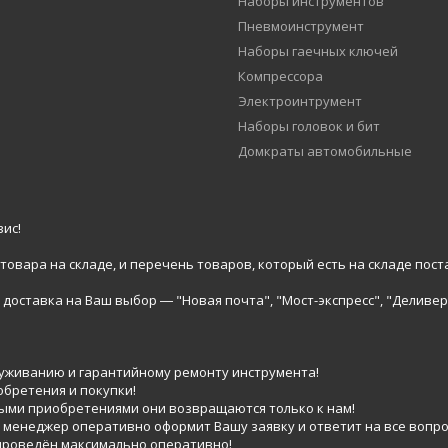
Наборы инструментов
Пневмоинструмент
Наборы гаечных ключей
Компрессора
Электроинтрумент
Наборы головок и бит
Домкраты автомобильные
ис!
вара на складе, и перечень товаров, который есть на складе пост
доставка на Ваш выбор ― "Новая почта", "Мост-экспресс", "Деливер
луживанию и гарантийному ремонту инструмента!
обретения и покупки!
выми приобретениями они возвращаются только к нам!
 менеджер оперативно оформит Вашу заявку и ответит на все вопро
 проведён максимально оперативно!