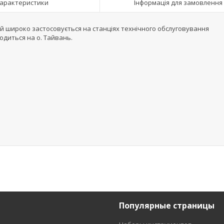
арактеристики
Інформація для замовлення
ий широко застосовується на станціях технічного обслуговування
водиться на о. Тайвань.
Популярные страницы