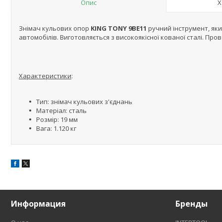
Опис
Х
Знімач кульових опор
KING TONY 9BE11
ручний інструмент, як
автомобілів. Виготовляється з високоякісної кованої сталі. Про
Характеристики
:
Тип: знімач кульових з'єднань
Матеріал: сталь
Розмір: 19 мм
Вага: 1.120 кг
Информация
Бренды