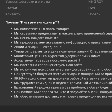
Условия доставки и оплаты
KING ROY
Статьи
DWT
Контакты
Протон
Почему "Инструмент-центр" ?
Мы компетентны в своём товаре!
Мы стремимся предоставить максимально приемлемый серв
Мы ценим каждого клиента!
Мы предоставляем актуальную информацию о присутствии то
Акции и скидки ― ежедневно!
Товар отправляется в день получения заявки! Оперативная 
Мониторим цены конкурентов, удерживаем их ниже!
Ассортимент товаров постоянно растёт!
Мы постоянно совершенствуем наш сайт!
Мы исполняем все обязательства и договорённости по обс
Присутствует бонусная система скидок и поощрений за при
99,36% наших клиентов довольны работой магазина, за но
Мы трудимся семь дней в неделю! Грамотный и отзывчивый
Бракованный продукт примем без проблем, а обмен будет
При появлении вопроса пишите и получайте онлайн консул
Мы обеспечиваем доставку и отправку продукции во все у