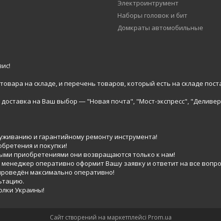
Электроинтрумент
Наборы головок и бит
Домкраты автомобильные
ис!
вара на складе, и перечень товаров, который есть на складе пост
доставка на Ваш выбор ― "Новая почта", "Мост-экспресс", "Деливер
луживанию и гарантийному ремонту инструмента!
обретения и покупки!
выми приобретениями они возвращаются только к нам!
 менеджер оперативно оформит Вашу заявку и ответит на все вопро
 проведён максимально оперативно!
ьтацию.
голки Украины!
Сайт створений на маркетплейсі
Prom.ua