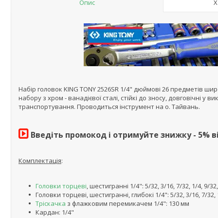
Опис
Х
Набір головок KING TONY 2526SR 1/4" дюймові 26 предметів ш
набору з хром - ванадієвої сталі, стійкі до зносу, довговічні у 
транспортування. Проводиться інструмент на о. Тайвань.
Введіть промокод і отримуйте знижку - 5% в
Комплектація
:
Головки торцеві
, шестигранні 1/4": 5/32, 3/16, 7/32, 1/4, 9/32,
Головки торцеві, шестигранні, глибокі 1/4": 5/32, 3/16, 7/32, 1/
Тріскачка
з флажковим перемикачем 1/4": 130 мм
Кардан: 1/4"