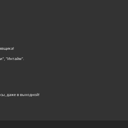
авщика!
и", "Интайм".
сы, даже в выходной!