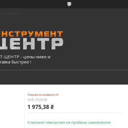
про, Україна
-ЦЕНТР - цены ниже и
тавка быстрее !
Немає в наявності
Код:
2526SR
1 975,38 ₴
Компанія тимчасово не приймає замовлення