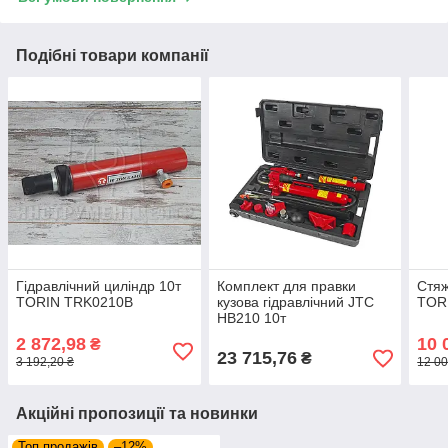
Подібні товари компанії
Гідравлічний циліндр 10т
Комплект для правки
Стяж
TORIN TRK0210B
кузова гідравлічний JTC
TOR
HB210 10т
2 872,98
10 
₴
23 715,76
₴
3 192,20 ₴
12 00
Акційні пропозиції та новинки
Топ продажів
–12%