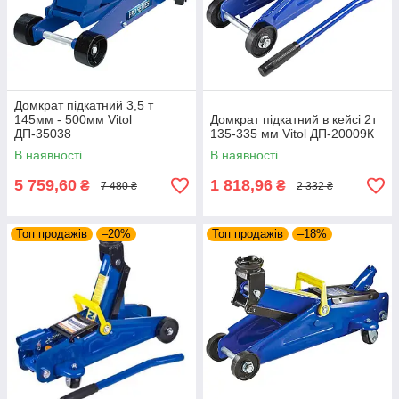
Домкрат підкатний 3,5 т
145мм - 500мм Vitol
Домкрат підкатний в кейсі 2т
ДП-35038
135-335 мм Vitol ДП-20009К
В наявності
В наявності
5 759,60
1 818,96
₴
₴
7 480 ₴
2 332 ₴
Топ продажів
–20%
Топ продажів
–18%