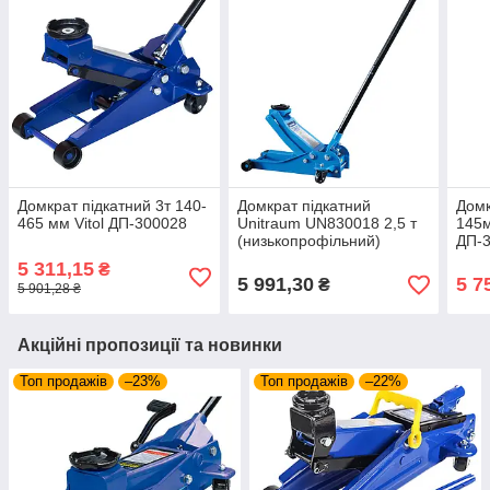
Домкрат підкатний 3т 140-
Домкрат підкатний
Домк
465 мм Vitol ДП-300028
Unitraum UN830018 2,5 т
145м
(низькопрофільний)
ДП-
5 311,15
₴
5 991,30
5 7
₴
5 901,28 ₴
Акційні пропозиції та новинки
Топ продажів
–23%
Топ продажів
–22%