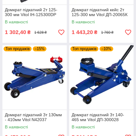
Домкрат підкатний 2т 125-
Домкрат підкатний кейс 2т
300 мм Vitol IH-125300DP
125-300 мм Vitol ДП-20065К
В наявності
В наявності
1 302,40
1 443,20
₴
₴
1 628 ₴
1 760 ₴
Топ продажів
–15%
Топ продажів
–10%
Домкрат підкатний 3т 130мм
Домкрат підкатний 3т 140-
- 410мм Vitol N42037
465 мм Vitol ДП-300028
В наявності
В наявності