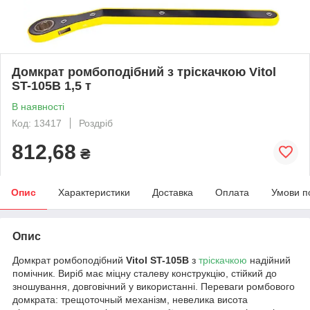
Домкрат ромбоподібний з тріскачкою Vitol
ST-105B 1,5 т
В наявності
Код: 13417
Роздріб
812,68
₴
Опис
Характеристики
Доставка
Оплата
Умови п
Опис
Домкрат ромбоподібний
Vitol ST-105B
з
тріскачкою
надійний
помічник. Виріб має міцну сталеву конструкцію, стійкий до
зношування, довговічний у використанні. Переваги ромбового
домкрата: трещоточный механізм, невелика висота