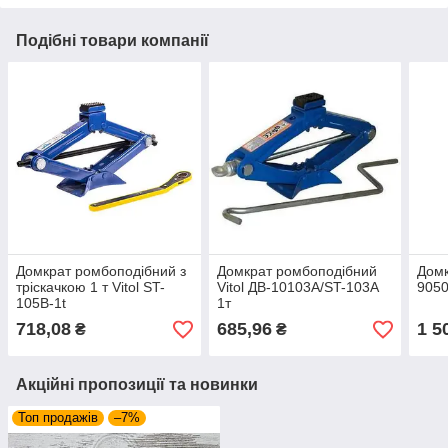
Подібні товари компанії
Домкрат ромбоподібний з
Домкрат ромбоподібний
Домк
тріскачкою 1 т Vitol ST-
Vitol ДВ-10103А/ST-103A
9050
105B-1t
1т
718,08
685,96
1 5
₴
₴
Акційні пропозиції та новинки
Топ продажів
–7%