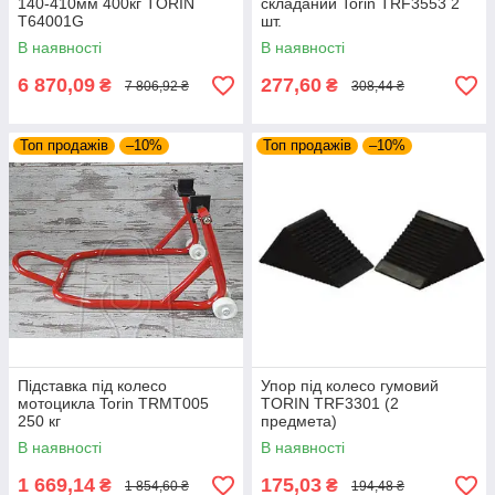
140-410мм 400кг TORIN
складаний Torin TRF3553 2
T64001G
шт.
В наявності
В наявності
6 870,09
277,60
₴
₴
7 806,92 ₴
308,44 ₴
Топ продажів
–10%
Топ продажів
–10%
Підставка під колесо
Упор під колесо гумовий
мотоцикла Torin TRMT005
TORIN TRF3301 (2
250 кг
предмета)
В наявності
В наявності
1 669,14
175,03
₴
₴
1 854,60 ₴
194,48 ₴