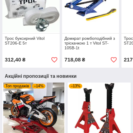
Трос буксирний Vitol
Домкрат ромбоподібний з
Трос
ST206-E 5т
тріскачкою 1 т Vitol ST-
ST20
105B-1t
312,40
718,08
217
₴
₴
Акційні пропозиції та новинки
Топ продажів
–14%
–13%