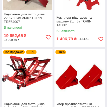
Підйомник для мотоцикла
Комплект підставок під
220-780мм 360кг TORIN
машину 2шт 3т TORIN
TRE64007
T43001
В наявності
В наявності
19 952,65
₴
1 406,79
₴
1 617 ₴
23 200,76 ₴
Топ продажів
–12%
–10%
Підйомник для мотоцикла
Упор противооткатный