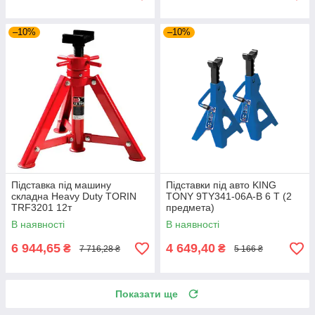
–10%
–10%
Підставка під машину
Підставки під авто KING
складна Heavy Duty TORIN
TONY 9TY341-06A-B 6 Т (2
TRF3201 12т
предмета)
В наявності
В наявності
6 944,65
4 649,40
₴
₴
7 716,28 ₴
5 166 ₴
Показати ще