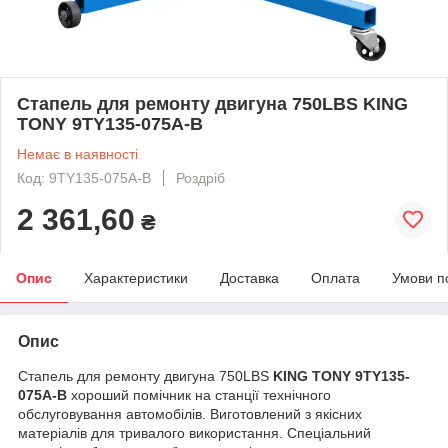
Стапель для ремонту двигуна 750LBS KING
TONY 9TY135-075A-B
Немає в наявності
Код: 9TY135-075A-B
Роздріб
2 361,60
₴
Опис
Характеристики
Доставка
Оплата
Умови п
Опис
Стапель для ремонту двигуна 750LBS
KING TONY 9TY135-
075A-B
хороший помічник на станції технічного
обслуговування автомобілів. Виготовлений з якісних
матеріалів для тривалого використання. Спеціальний