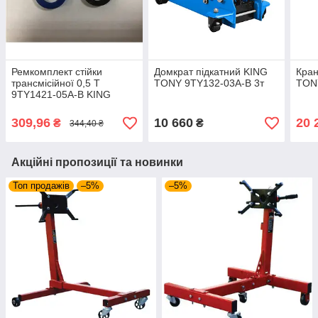
Ремкомплект стійки
Домкрат підкатний KING
Кран
трансмісійної 0,5 T
TONY 9TY132-03A-B 3т
TONY
9TY1421-05A-B KING
TONY 9TY1421-05A-B-KIT
309,96
10 660
20 
₴
₴
344,40 ₴
Акційні пропозиції та новинки
Топ продажів
–5%
–5%