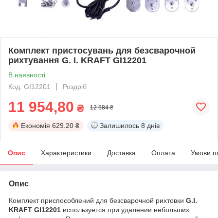
Комплект пристосувань для безсварочной
рихтування G. I. KRAFT GI12201
В наявності
Код: GI12201
Роздріб
11 954,80
₴
12 584 ₴
Економія
629.20 ₴
Залишилось
8 днів
Опис
Характеристики
Доставка
Оплата
Умови п
Опис
Комплект приспособлений для безсварочной рихтовки
G.I.
KRAFT GI12201
используется при удалении небольших