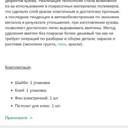
дефектов кузова. Реализация технологии стала возможной
из-за использования в покрасочных материалах полимеров,
что сделало слой краски эластичным и достаточно прочным,
а последние тенденции в автомобилестроении по экономии
металла в результате утоньшения, при изготовлении кузова,
позволяют достаточно легко выравнивать вмятины. Метод
удаления вмятин без покраски более дешевый так как не
требует операций по разборке и сборке детали, окраске и
рихтовке (экономия грунта,
лака
, краски).
Комплектація
:
Шайби: 1 упаковка
Клей: 1 упаковка
Фен електричний: 1 шт.
Пістолет для клею: 1 шт.
Приховати