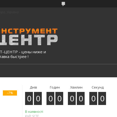
про, Україна
-ЦЕНТР - цены ниже и
тавка быстрее !
Днів
Годин
Хвилин
Секунд
–7%
0
0
0
0
0
0
0
0
В наявності
Код:
SCTF