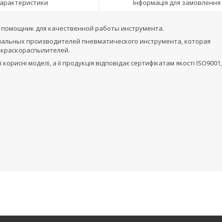
арактеристики
Інформація для замовлення
помощник для качественной работы инструмента.
ональных производителей пневматического инструмента, которая
 краскораспылителей.
орисні моделі, а її продукція відповідає сертифікатам якості ISO9001,