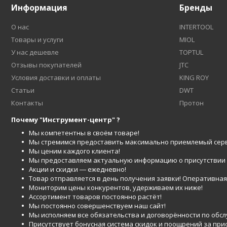
Информация
Бренды
О нас
INTERTOOL
Товары и услуги
MIOL
У нас дешевле
TOPTUL
Отзывы покупателей
JTC
Условия доставки и оплаты
KING ROY
Статьи
DWT
Контакты
Протон
Почему "Инструмент-центр" ?
Мы компетентны в своём товаре!
Мы стремимся предоставить максимально приемлемый серв
Мы ценим каждого клиента!
Мы предоставляем актуальную информацию о присутствии то
Акции и скидки ― ежедневно!
Товар отправляется в день получения заявки! Оперативная 
Мониторим цены конкурентов, удерживаем их ниже!
Ассортимент товаров постоянно растёт!
Мы постоянно совершенствуем наш сайт!
Мы исполняем все обязательства и договорённости по обс
Присутствует бонусная система скидок и поощрений за при