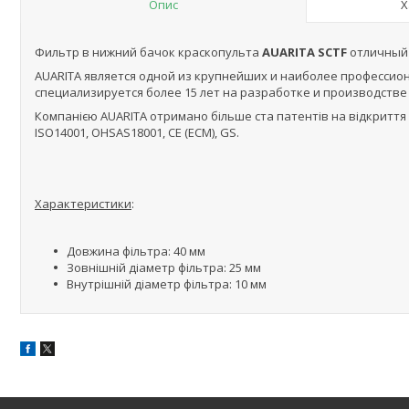
Опис
Х
Фильтр в нижний бачок краскопульта
AUARITA SCTF
отличный 
AUARITA является одной из крупнейших и наиболее професси
специализируется более 15 лет на разработке и производстве
Компанією AUARITA отримано більше ста патентів на відкриття і к
ISO14001, OHSAS18001, CE (ECM), GS.
Характеристики
:
Довжина фільтра: 40 мм
Зовнішній діаметр фільтра: 25 мм
Внутрішній діаметр фільтра: 10 мм