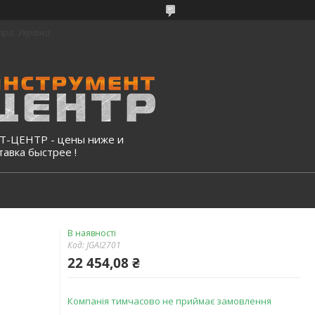
про, Україна
-ЦЕНТР - цены ниже и
тавка быстрее !
В наявності
Код:
JGAI2701
22 454,08 ₴
Компанія тимчасово не приймає замовлення