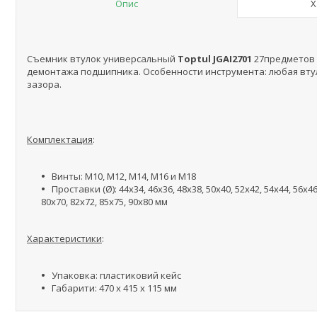
Опис
Х
Съемник втулок универсальный
Toptul JGAI2701
27предметов 
демонтажа подшипника. Особенности инструмента: любая втул
зазора.
Комплектация
:
Винты: M10, M12, M14, M16 и M18
Проставки (Ø): 44x34, 46x36, 48x38, 50x40, 52x42, 54x44, 56x46,
80x70, 82x72, 85x75, 90x80 мм
Характеристики
:
Упаковка: пластиковий кейс
Габарити: 470 x 415 x 115 мм