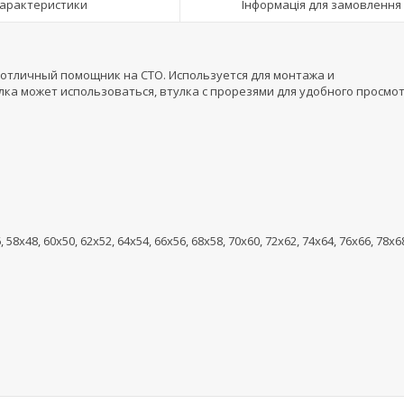
арактеристики
Інформація для замовлення
отличный помощник на СТО. Используется для монтажа и
ка может использоваться, втулка с прорезями для удобного просмо
 58x48, 60x50, 62x52, 64x54, 66x56, 68x58, 70x60, 72x62, 74x64, 76x66, 78x6