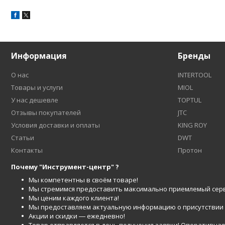
Информация
Бренды
О нас
INTERTOOL
Товары и услуги
MIOL
У нас дешевле
TOPTUL
Отзывы покупателей
JTC
Условия доставки и оплаты
KING ROY
Статьи
DWT
Контакты
Протон
Почему "Инструмент-центр" ?
Мы компетентны в своём товаре!
Мы стремимся предоставить максимально приемлемый серв
Мы ценим каждого клиента!
Мы предоставляем актуальную информацию о присутствии то
Акции и скидки ― ежедневно!