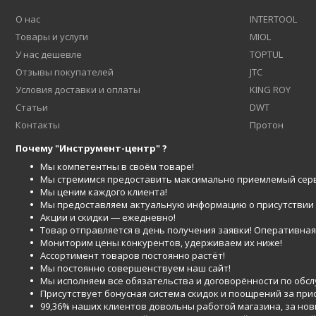
О нас
INTERTOOL
Товары и услуги
MIOL
У нас дешевле
TOPTUL
Отзывы покупателей
JTC
Условия доставки и оплаты
KING ROY
Статьи
DWT
Контакты
Протон
Почему "Инструмент-центр" ?
Мы компетентны в своём товаре!
Мы стремимся предоставить максимально приемлемый серв
Мы ценим каждого клиента!
Мы предоставляем актуальную информацию о присутствии то
Акции и скидки ― ежедневно!
Товар отправляется в день получения заявки! Оперативная 
Мониторим цены конкурентов, удерживаем их ниже!
Ассортимент товаров постоянно растёт!
Мы постоянно совершенствуем наш сайт!
Мы исполняем все обязательства и договорённости по обс
Присутствует бонусная система скидок и поощрений за при
99,36% наших клиентов довольны работой магазина, за но