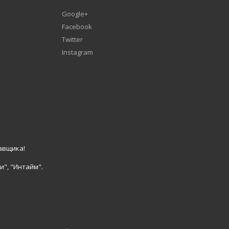
Google+
Facebook
Twitter
Instagram
авщика!
и", "Интайм".