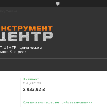
про, Україна
-ЦЕНТР - цены ниже и
тавка быстрее !
В наявності
Код:
JEAX0101
2 933,92 ₴
Компанія тимчасово не приймає замовлення