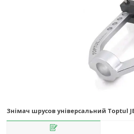
Знімач шрусов універсальний Toptul J