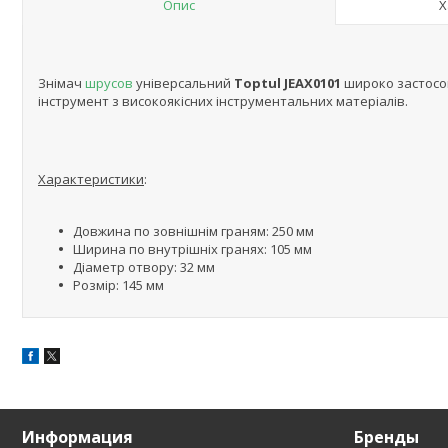
Опис
Х
Знімач
шрусов
універсальний
Toptul JEAX0101
широко застосов
інструмент з високоякісних інструментальних матеріалів.
Характеристики
:
Довжина по зовнішнім граням: 250 мм
Ширина по внутрішніх гранях: 105 мм
Діаметр отвору: 32 мм
Розмір: 145 мм
Информация
Бренды