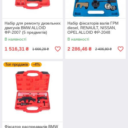
Набір для ремонту дизельних
Набір фіксаторів валів ГРМ
двигунів BMW ALLOID
diesel, RENAULT, NISSAN,
ФР-2007 (5 предметів)
OPEL ALLOID ФР-2048
В наявності
В наявності
1 516,31
2 286,46
₴
₴
1 666,28 ₴
2 406,80 ₴
Топ продажів
–4%
Фіксатор распредвалів BMW