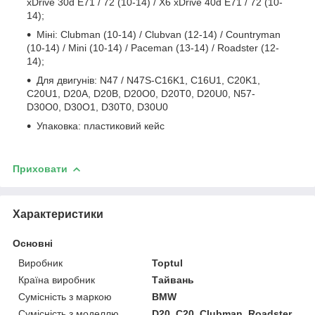
xDrive 30d E71 / 72 (10-14) / X6 xDrive 40d E71 / 72 (10-
14);
Міні: Clubman (10-14) / Clubvan (12-14) / Countryman
(10-14) / Mini (10-14) / Paceman (13-14) / Roadster (12-
14);
Для двигунів: N47 / N47S-C16K1, C16U1, C20K1,
C20U1, D20A, D20B, D20O0, D20T0, D20U0, N57-
D30O0, D30O1, D30T0, D30U0
Упаковка: пластиковий кейс
Приховати
Характеристики
Основні
Виробник
Toptul
Країна виробник
Тайвань
Сумісність з маркою
BMW
Сумісність з моделлю
D20, C20, Clubman, Roadster,