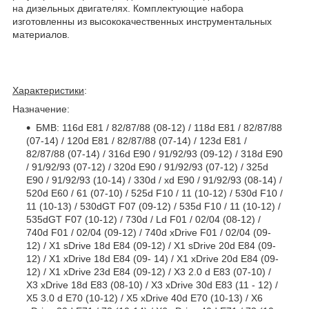
на дизельных двигателях. Комплектующие набора
изготовленны из высококачественных инструментальных
материалов.
Характеристики
:
Назначение:
БМВ: 116d E81 / 82/87/88 (08-12) / 118d E81 / 82/87/88
(07-14) / 120d E81 / 82/87/88 (07-14) / 123d E81 /
82/87/88 (07-14) / 316d E90 / 91/92/93 (09-12) / 318d E90
/ 91/92/93 (07-12) / 320d E90 / 91/92/93 (07-12) / 325d
E90 / 91/92/93 (10-14) / 330d / xd E90 / 91/92/93 (08-14) /
520d E60 / 61 (07-10) / 525d F10 / 11 (10-12) / 530d F10 /
11 (10-13) / 530dGT F07 (09-12) / 535d F10 / 11 (10-12) /
535dGT F07 (10-12) / 730d / Ld F01 / 02/04 (08-12) /
740d F01 / 02/04 (09-12) / 740d xDrive F01 / 02/04 (09-
12) / X1 sDrive 18d E84 (09-12) / X1 sDrive 20d E84 (09-
12) / X1 xDrive 18d E84 (09- 14) / X1 xDrive 20d E84 (09-
12) / X1 xDrive 23d E84 (09-12) / X3 2.0 d E83 (07-10) /
X3 xDrive 18d E83 (08-10) / X3 xDrive 30d E83 (11 - 12) /
X5 3.0 d E70 (10-12) / X5 xDrive 40d E70 (10-13) / X6