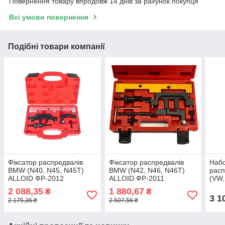
Повернення товару впродовж 14 днів за рахунок покупця
Всі умови повернення
Подібні товари компанії
Фіксатор распредвалів
Фіксатор распредвалів
Наб
BMW (N40, N45, N45T)
BMW (N42, N46, N46T)
расп
ALLOID ФР-2012
ALLOID ФР-2011
(VW,
2 088,35
1 880,67
₴
₴
3 1
2 175,36 ₴
2 507,56 ₴