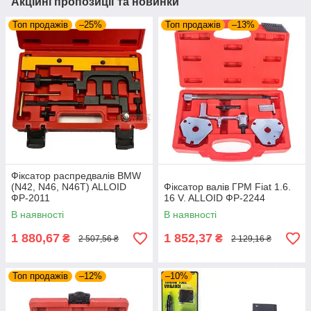
Акційні пропозиції та новинки
Топ продажів
–25%
Топ продажів
–13%
Фіксатор распредвалів BMW
(N42, N46, N46T) ALLOID
Фіксатор валів ГРМ Fiat 1.6.
ФР-2011
16 V. ALLOID ФР-2244
В наявності
В наявності
1 880,67
1 852,37
₴
₴
2 507,56 ₴
2 129,16 ₴
Топ продажів
–12%
–10%