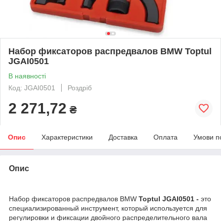
Набор фиксаторов распредвалов BMW Toptul
JGAI0501
В наявності
Код: JGAI0501
Роздріб
2 271,72
₴
Опис
Характеристики
Доставка
Оплата
Умови п
Опис
Набор фиксаторов распредвалов BMW
Toptul JGAI0501 -
это
специализированный инструмент, который используется для
регулировки и фиксации двойного распределительного вала