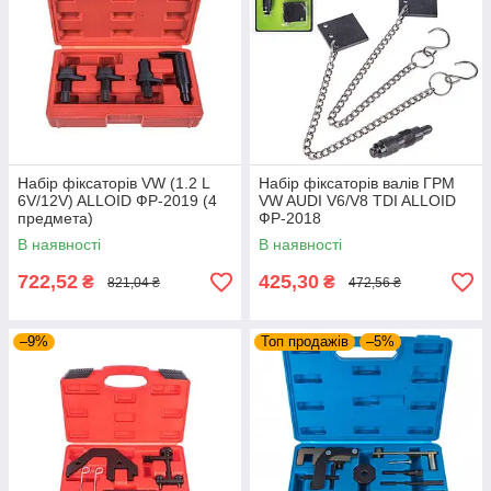
Набір фіксаторів VW (1.2 L
Набір фіксаторів валів ГРМ
6V/12V) ALLOID ФР-2019 (4
VW AUDI V6/V8 TDI ALLOID
предмета)
ФР-2018
В наявності
В наявності
722,52
425,30
₴
₴
821,04 ₴
472,56 ₴
–9%
Топ продажів
–5%