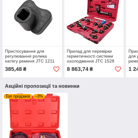
Пристосування для
Прилад для перевірки
Прис
регулювання ролика
герметичності системи
для 
натягу ременя JTC 1211
охолодження JTC 1528
реме
(MITSUBISHI)
385,48
8 863,74
1 2
₴
₴
Акційні пропозиції та новинки
Топ продажів
–3%