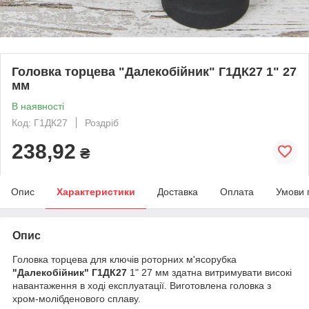
Головка торцева "Далекобійник" Г1ДК27 1" 27
мм
В наявності
Код: Г1ДК27
Роздріб
238,92
₴
Опис
Характеристики
Доставка
Оплата
Умови 
Опис
Головка торцева для ключів роторних м'ясорубка
"Далекобійник" Г1ДК27
1" 27 мм здатна витримувати високі
навантаження в ході експлуатації. Виготовлена головка з
хром-молібденового сплаву.