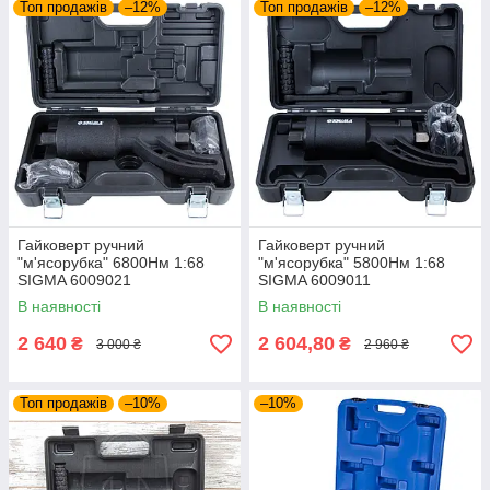
Топ продажів
–12%
Топ продажів
–12%
Гайковерт ручний
Гайковерт ручний
"м'ясорубка" 6800Нм 1:68
"м'ясорубка" 5800Нм 1:68
SIGMA 6009021
SIGMA 6009011
В наявності
В наявності
2 640
2 604,80
₴
₴
3 000 ₴
2 960 ₴
Топ продажів
–10%
–10%