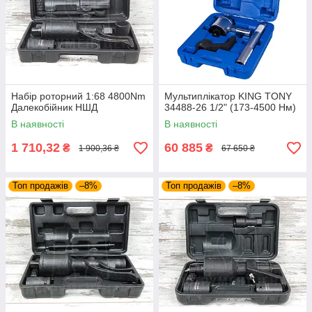
Набір роторний 1:68 4800Nm
Мультиплікатор KING TONY
Далекобійник НШД
34488-26 1/2" (173-4500 Нм)
В наявності
В наявності
1 710,32
60 885
₴
₴
1 900,36 ₴
67 650 ₴
Топ продажів
–8%
Топ продажів
–8%