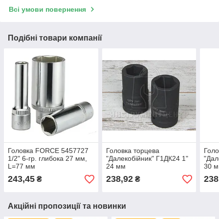
Всі умови повернення
Подібні товари компанії
Головка FORCE 5457727
Головка торцева
Голо
1/2" 6-гр. глибока 27 мм,
"Далекобійник" Г1ДК24 1"
"Дал
L=77 мм
24 мм
30 
243,45
238,92
238
₴
₴
Акційні пропозиції та новинки