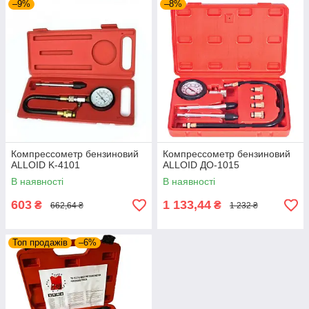
–9%
–8%
Компрессометр бензиновий
Компрессометр бензиновий
ALLOID K-4101
ALLOID ДО-1015
В наявності
В наявності
603
1 133,44
₴
₴
662,64 ₴
1 232 ₴
Топ продажів
–6%