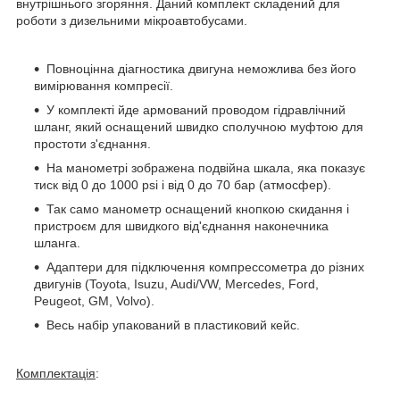
внутрішнього згоряння. Даний комплект складений для
роботи з дизельними мікроавтобусами.
Повноцінна діагностика двигуна неможлива без його
вимірювання компресії.
У комплекті йде армований проводом гідравлічний
шланг, який оснащений швидко сполучною муфтою для
простоти з'єднання.
На манометрі зображена подвійна шкала, яка показує
тиск від 0 до 1000 psi і від 0 до 70 бар (атмосфер).
Так само манометр оснащений кнопкою скидання і
пристроєм для швидкого від'єднання наконечника
шланга.
Адаптери для підключення компрессометра до різних
двигунів (Toyota, Isuzu, Audi/VW, Mercedes, Ford,
Peugeot, GM, Volvo).
Весь набір упакований в пластиковий кейс.
Комплектація
: