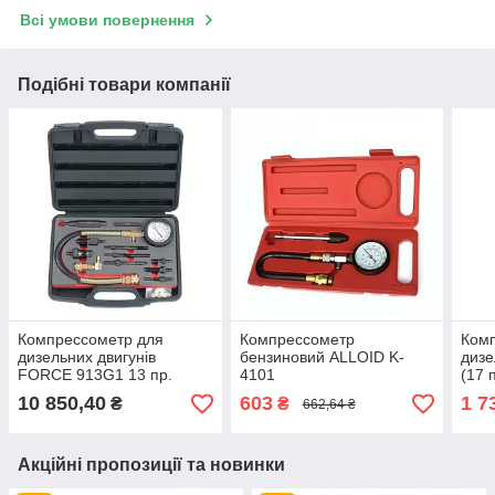
Всі умови повернення
Подібні товари компанії
Компрессометр для
Компрессометр
Ком
дизельних двигунів
бензиновий ALLOID K-
дизе
FORCE 913G1 13 пр.
4101
(17 
10 850,40
603
1 7
₴
₴
662,64 ₴
Акційні пропозиції та новинки