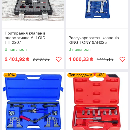
Притирання клапанів
пневматична ALLOID
Рассухариватель клапанів
ПП-2207
KING TONY 9AH025
В наявності
В наявності
2 401,92
4 000,33
₴
₴
3 040,40 ₴
4 444,81 ₴
–10%
Топ продажів
–6%