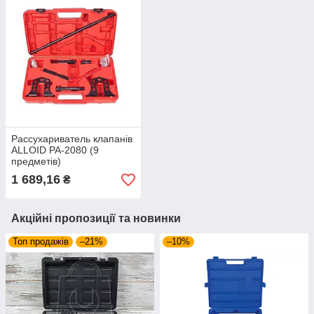
Рассухариватель клапанів
ALLOID РА-2080 (9
предметів)
1 689,16
₴
Акційні пропозиції та новинки
Топ продажів
–21%
–10%