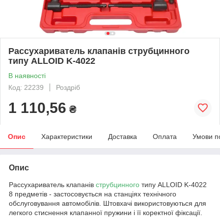
Рассухариватель клапанів струбцинного
типу ALLOID K-4022
В наявності
Код: 22239
Роздріб
1 110,56
₴
Опис
Характеристики
Доставка
Оплата
Умови п
Опис
Рассухариватель клапанів
струбцинного
типу ALLOID K-4022
8 предметів - застосовується на станціях технічного
обслуговування автомобілів. Штовхачі використовуються для
легкого стиснення клапанної пружини і її коректної фіксації.