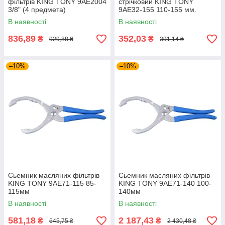
фільтрів KING TONY 9AE2004
стрічковий KING TONY
3/8" (4 предмета)
9AE32-155 110-155 мм.
В наявності
В наявності
836,89
352,03
₴
₴
929,88 ₴
391,14 ₴
–10%
–10%
Сьемник масляних фільтрів
Сьемник масляних фільтрів
KING TONY 9AE71-115 85-
KING TONY 9AE71-140 100-
115мм
140мм
В наявності
В наявності
581,18
2 187,43
₴
₴
645,75 ₴
2 430,48 ₴