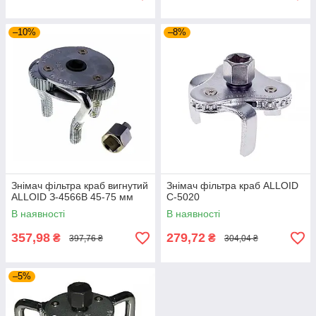
–10%
–8%
Знімач фільтра краб вигнутий
Знімач фільтра краб ALLOID
ALLOID З-4566B 45-75 мм
C-5020
В наявності
В наявності
357,98
279,72
₴
₴
397,76 ₴
304,04 ₴
–5%