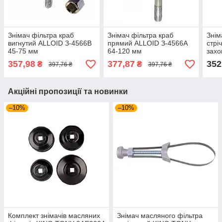
Знімач фільтра краб
Знімач фільтра краб
Знім
вигнутий ALLOID З-4566B
прямий ALLOID З-4566A
стрі
45-75 мм
64-120 мм
захо
357,98
377,87
352
₴
₴
397,76 ₴
397,76 ₴
Акційні пропозиції та новинки
–10%
–10%
Комплект знімачів масляних
Знімач масляного фільтра