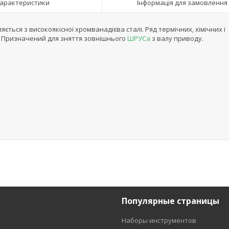
арактеристики
Інформація для замовлення
яється з високоякісної хромванадієва сталі. Ряд термічних, хімічних і
ту. Призначений для зняття зовнішнього
ШРУСа
з валу приводу.
Популярные страницы
Наборы инструментов