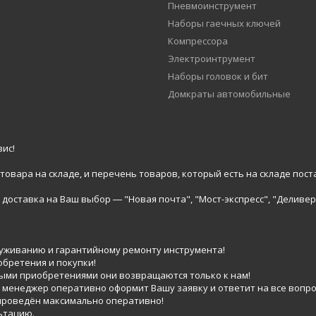
Пневмоинструмент
Наборы гаечных ключей
Компрессора
Электроинтрумент
Наборы головок и бит
Домкраты автомобильные
ис!
вара на складе, и перечень товаров, который есть на складе пост
доставка на Ваш выбор ― "Новая почта", "Мост-экспресс", "Деливер
луживанию и гарантийному ремонту инструмента!
обретения и покупки!
выми приобретениями они возвращаются только к нам!
 менеджер оперативно оформит Вашу заявку и ответит на все вопро
 проведён максимально оперативно!
ьтацию.