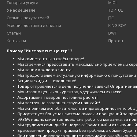
Товары и услуги
MIOL
У нас дешевле
TOPTUL
Отзывы покупателей
JTC
Условия доставки и оплаты
KING ROY
Статьи
DWT
Контакты
Протон
Почему "Инструмент-центр" ?
Мы компетентны в своём товаре!
Мы стремимся предоставить максимально приемлемый серв
Мы ценим каждого клиента!
Мы предоставляем актуальную информацию о присутствии то
Акции и скидки ― ежедневно!
Товар отправляется в день получения заявки! Оперативная 
Мониторим цены конкурентов, удерживаем их ниже!
Ассортимент товаров постоянно растёт!
Мы постоянно совершенствуем наш сайт!
Мы исполняем все обязательства и договорённости по обс
Присутствует бонусная система скидок и поощрений за при
99,36% наших клиентов довольны работой магазина, за но
Мы трудимся семь дней в неделю! Грамотный и отзывчивый
Бракованный продукт примем без проблем, а обмен будет
При появлении вопроса пишите и получайте онлайн консул