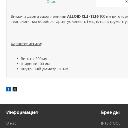
Опис
Х
Знімач з двома захопленнями
ALLOID СШ -1216
100 мм виготовл
технологічних обробок гарантує легкість і міцність інструмен
Характеристики
:
Висота: 200 мм
Ширина: 100 мм
Внутрішній діаметр: 28 мм
Информация
Бренды
О нас
INTERTOOL