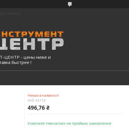
про, Україна
-ЦЕНТР - цены ниже и
тавка быстрее !
Немає в наявності
Код:
43718
496,76 ₴
Компанія тимчасово не приймає замовлення