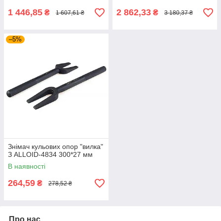
1 446,85
2 862,33
₴
₴
1 607,61 ₴
3 180,37 ₴
–5%
Знімач кульових опор "вилка"
З ALLOID-4834 300*27 мм
В наявності
264,59
₴
278,52 ₴
Про нас