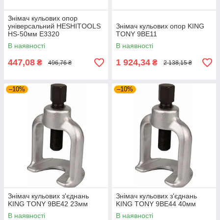
Знімач кульових опор
універсальний HESHITOOLS
Знімач кульових опор KING
HS-50мм E3320
TONY 9BE11
В наявності
В наявності
447,08
1 924,34
₴
₴
496,76 ₴
2 138,15 ₴
–10%
–10%
Знімач кульових з'єднань
Знімач кульових з'єднань
KING TONY 9BE42 23мм
KING TONY 9BE44 40мм
В наявності
В наявності