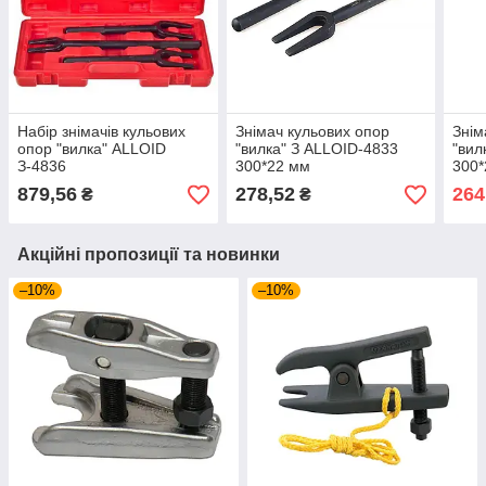
Набір знімачів кульових
Знімач кульових опор
Знім
опор "вилка" ALLOID
"вилка" З ALLOID-4833
"вил
З-4836
300*22 мм
300*
879,56
278,52
264
₴
₴
Акційні пропозиції та новинки
–10%
–10%