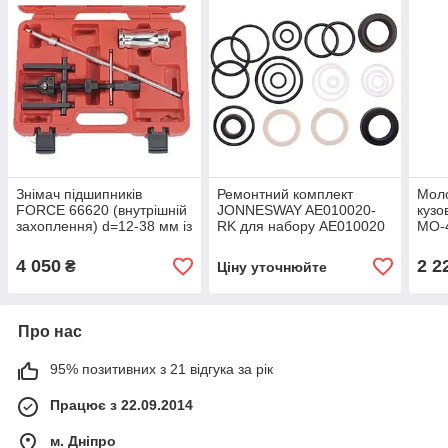
Знімач підшипників
Ремонтний комплект
Моло
FORCE 66620 (внутрішній
JONNESWAY AE010020-
кузо
захоплення) d=12-38 мм із
RK для набору AE010020
МО-4
зворотним молотком
(прокладки, сальники)
4 050
2 2
₴
Ціну уточнюйте
Про нас
95% позитивних з 21 відгука за рік
Працює з 22.09.2014
м. Дніпро