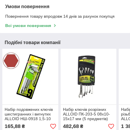
Умови повернення
Повернення товару впродовж 14 днів за рахунок покупця
Всі умови повернення
Подібні товари компанії
Набір подовжених ключів
Набір ключів розрізних
Набі
шестигранних і вигнутих
ALLOID ПК-203-5 08х10-
різь
ALLOID НШ-0918 1,5-10
15х17 мм (5 предметів)
ALL
мм (9 предметів)
165,88
482,68
1 3
₴
₴