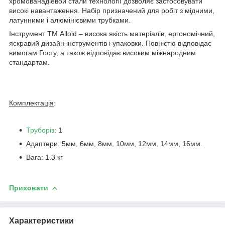
хромованадіевой стали технології дозволяє застосовувати
високі навантаження. Набір призначений для робіт з мідними,
латунними і алюмінієвими трубками.
Інструмент ТМ Alloid – висока якість матеріалів, ергономічний,
яскравий дизайн інструментів і упаковки. Повністю відповідає
вимогам Госту, а також відповідає високим міжнародним
стандартам.
Комплектація
:
Труборіз
: 1
Адаптери: 5мм, 6мм, 8мм, 10мм, 12мм, 14мм, 16мм.
Вага: 1.3 кг
Приховати
Характеристики