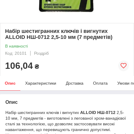
Набір шестигранних ключів і вигнутих
ALLOID НШ-0712 2,5-10 мм (7 предметів)
В наявності
Код: 20101
Роздріб
106,04
₴
Опис
Характеристики
Доставка
Оплата
Умови п
Опис
Набір шестигранних ключів і вигнутих
ALLOID НШ-0712
2,5-
10 мм, 7 предметів - виготовлені з легованої хром-ванадієвої
сталі за технологією, що дозволяє застосовувати високі
навантаження, що перевищують гранично допустимі.