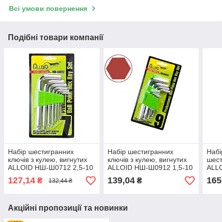
Всі умови повернення
Подібні товари компанії
Набір шестигранних
Набір шестигранних
Набі
ключів з кулею, вигнутих
ключів з кулею, вигнутих
шест
ALLOID НШ-Ш0712 2,5-10
ALLOID НШ-Ш0912 1,5-10
ALLO
мм (7 предметів)
мм (9 предметів)
мм (
127,14
139,04
165
₴
₴
132,44 ₴
Акційні пропозиції та новинки