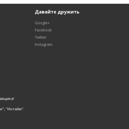
Давайте дружить
Google+
Facebook
Twitter
Instagram
авщика!
и", "Интайм".