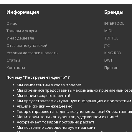
Информация
Бренды
О нас
INTERTOOL
Товары и услуги
MIOL
У нас дешевле
TOPTUL
Отзывы покупателей
JTC
Условия доставки и оплаты
KING ROY
Статьи
DWT
Контакты
Протон
Почему "Инструмент-центр" ?
Мы компетентны в своём товаре!
Мы стремимся предоставить максимально приемлемый серв
Мы ценим каждого клиента!
Мы предоставляем актуальную информацию о присутствии то
Акции и скидки ― ежедневно!
Товар отправляется в день получения заявки! Оперативная 
Мониторим цены конкурентов, удерживаем их ниже!
Ассортимент товаров постоянно растёт!
Мы постоянно совершенствуем наш сайт!