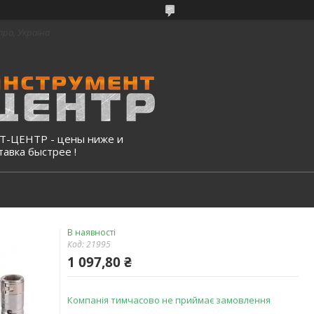
про, Україна
-ЦЕНТР - цены ниже и
тавка быстрее !
В наявності
Код:
21995
1 097,80 ₴
Компанія тимчасово не приймає замовлення