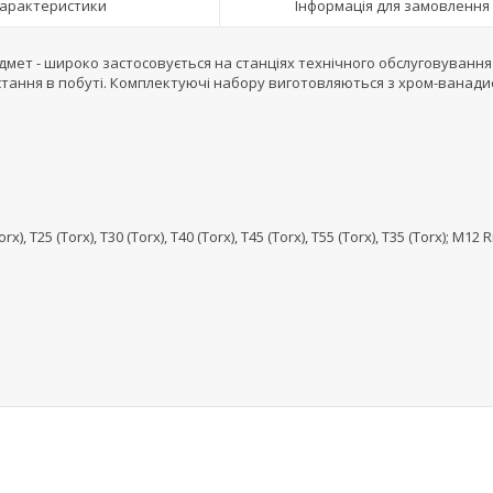
арактеристики
Інформація для замовлення
редмет - широко застосовується на станціях технічного обслуговування
истання в побуті. Комплектуючі набору виготовляються з хром-ванад
, T25 (Torx), T30 (Torx), T40 (Torx), T45 (Torx), T55 (Torx), T35 (Torx); M12 R