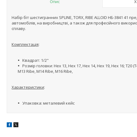
Опис
Х
Набір біт шестигранних SPLINE, TORX, RIBE ALLOID НБ-3841 41 п
автомобілів, на виробництві, а також для професійного викор
сплаву.
Комплектація
:
Квадрат: 1/2"
Розмір головки: Hex 13, Hex 17, Hex 14, Hex 19, Hex 16; T20 (Torx)
M13 Ribe, M14 Ribe, M16 Ribe,
Характеристики
:
Упаковка: металевий кейс