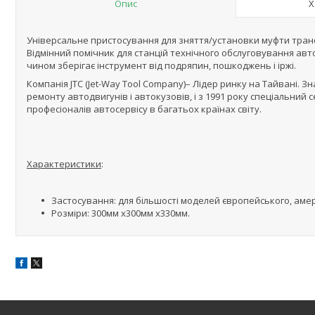
Опис
Х
Універсальне пристосування для зняття/установки муфти транс
Відмінний помічник для станцій технічного обслуговування ав
чином зберігає інструмент від подряпин, пошкоджень і іржі.
Компанія JTC (Jet-Way Tool Company)– Лідер ринку на Тайвані. З
ремонту автодвигунів і автокузовів, і з 1991 року спеціальний 
професіоналів автосервісу в багатьох країнах світу.
Характеристики
:
Застосування: для більшості моделей європейського, амер
Розміри: 300мм х300мм х330мм.