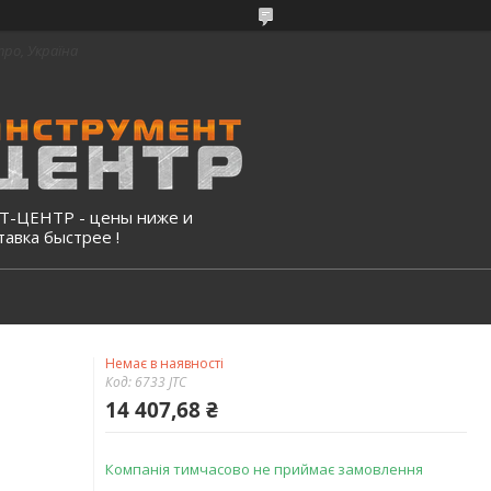
про, Україна
-ЦЕНТР - цены ниже и
тавка быстрее !
Немає в наявності
Код:
6733 JTC
14 407,68 ₴
Компанія тимчасово не приймає замовлення