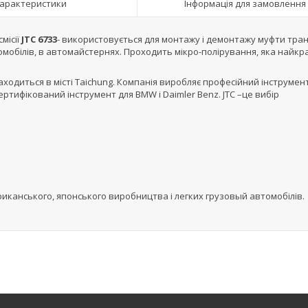
арактеристики
Інформація для замовлення
місії
JTC 6733
- використовується для монтажу і демонтажу муфти транс
томобілів, в автомайстернях. Проходить мікро-полірування, яка найк
находиться в місті Taichung. Компанія виробляє професійний інструмен
сертифікований інструмент для BMW і Daimler Benz. JTC –це вибір
иканського, японського виробництва і легких грузовый автомобілів.