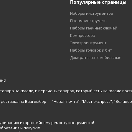
Популярные страницы
Наборы инструментов
Пневмоинструмент
Наборы гаечных ключей
Компрессора
Электроинтрумент
Наборы головок и бит
Домкраты автомобильные
ис!
вара на складе, и перечень товаров, который есть на складе пост
доставка на Ваш выбор ― "Новая почта", "Мост-экспресс", "Деливер
луживанию и гарантийному ремонту инструмента!
обретения и покупки!