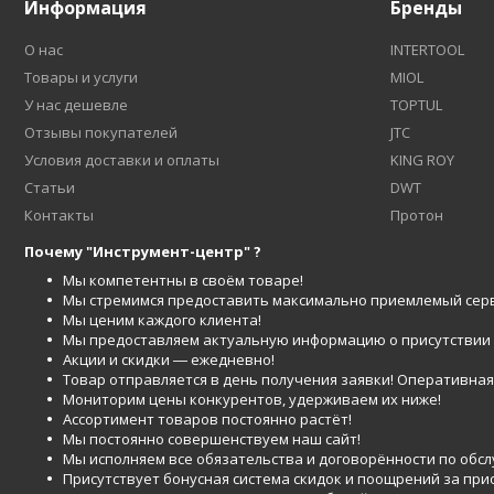
Информация
Бренды
О нас
INTERTOOL
Товары и услуги
MIOL
У нас дешевле
TOPTUL
Отзывы покупателей
JTC
Условия доставки и оплаты
KING ROY
Статьи
DWT
Контакты
Протон
Почему "Инструмент-центр" ?
Мы компетентны в своём товаре!
Мы стремимся предоставить максимально приемлемый серв
Мы ценим каждого клиента!
Мы предоставляем актуальную информацию о присутствии то
Акции и скидки ― ежедневно!
Товар отправляется в день получения заявки! Оперативная 
Мониторим цены конкурентов, удерживаем их ниже!
Ассортимент товаров постоянно растёт!
Мы постоянно совершенствуем наш сайт!
Мы исполняем все обязательства и договорённости по обс
Присутствует бонусная система скидок и поощрений за при