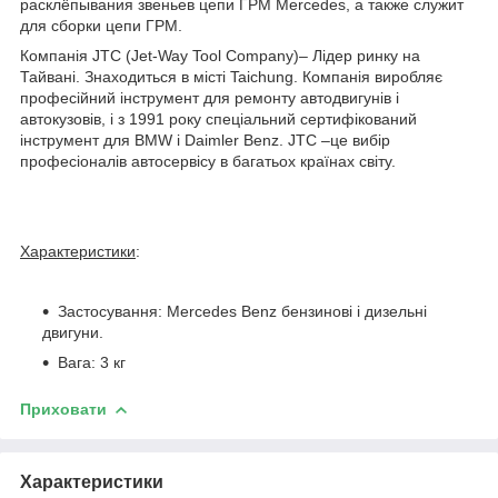
расклёпывания звеньев цепи ГРМ Mercedes, а также служит
для сборки цепи ГРМ.
Компанія JTC (Jet-Way Tool Company)– Лідер ринку на
Тайвані. Знаходиться в місті Taichung. Компанія виробляє
професійний інструмент для ремонту автодвигунів і
автокузовів, і з 1991 року спеціальний сертифікований
інструмент для BMW і Daimler Benz. JTC –це вибір
професіоналів автосервісу в багатьох країнах світу.
Характеристики
:
Застосування: Mercedes Benz бензинові і дизельні
двигуни.
Вага: 3 кг
Приховати
Характеристики