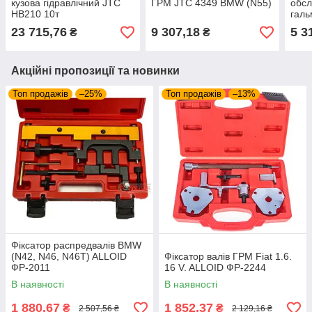
кузова гідравлічний JTC
ГРМ JTC 4349 BMW (N55)
обсл
HB210 10т
галь
4687
23 715,76
9 307,18
5 3
₴
₴
пне
Акційні пропозиції та новинки
Топ продажів
–25%
Топ продажів
–13%
Фіксатор распредвалів BMW
(N42, N46, N46T) ALLOID
Фіксатор валів ГРМ Fiat 1.6.
ФР-2011
16 V. ALLOID ФР-2244
В наявності
В наявності
1 880,67
1 852,37
₴
₴
2 507,56 ₴
2 129,16 ₴