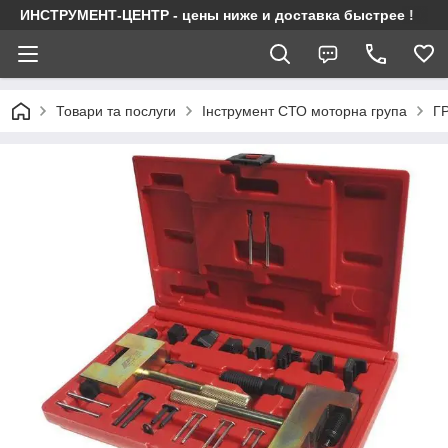
ИНСТРУМЕНТ-ЦЕНТР - цены ниже и доставка быстрее !
Товари та послуги
Інструмент СТО моторна група
Г