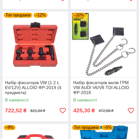
Топ продажів
–12%
–10%
Набір фіксаторів VW (1.2 L
Набір фіксаторів валів ГРМ
6V/12V) ALLOID ФР-2019 (4
VW AUDI V6/V8 TDI ALLOID
предмета)
ФР-2018
В наявності
В наявності
722,52
425,30
₴
₴
821,04 ₴
472,56 ₴
–9%
Топ продажів
–5%