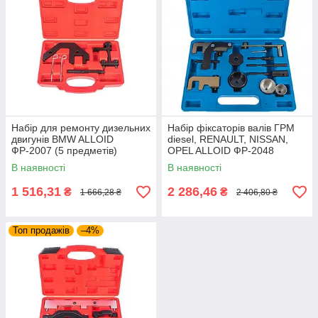
Набір для ремонту дизельних
Набір фіксаторів валів ГРМ
двигунів BMW ALLOID
diesel, RENAULT, NISSAN,
ФР-2007 (5 предметів)
OPEL ALLOID ФР-2048
В наявності
В наявності
1 516,31
2 286,46
₴
₴
1 666,28 ₴
2 406,80 ₴
Топ продажів
–4%