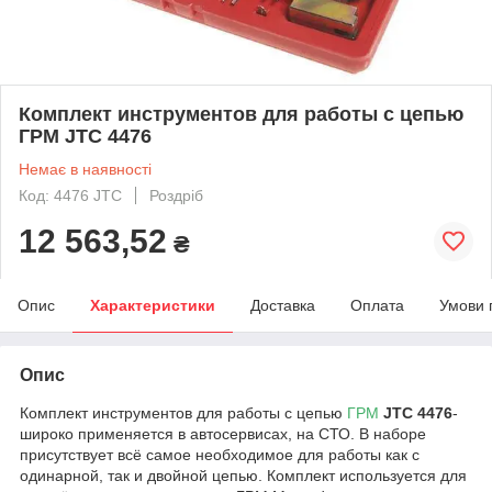
Комплект инструментов для работы с цепью
ГРМ JTC 4476
Немає в наявності
Код: 4476 JTC
Роздріб
12 563,52
₴
Опис
Характеристики
Доставка
Оплата
Умови 
Опис
Комплект инструментов для работы с цепью
ГРМ
JTC 4476
-
широко применяется в автосервисах, на СТО. В наборе
присутствует всё самое необходимое для работы как с
одинарной, так и двойной цепью. Комплект используется для