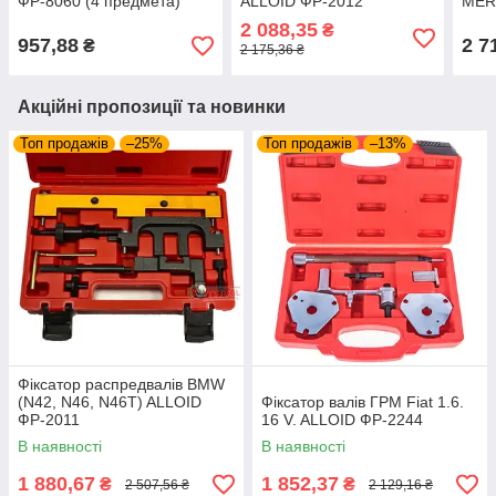
ФР-8060 (4 предмета)
ALLOID ФР-2012
MER
2 088,35
₴
957,88
2 7
₴
2 175,36 ₴
Акційні пропозиції та новинки
Топ продажів
–25%
Топ продажів
–13%
Фіксатор распредвалів BMW
(N42, N46, N46T) ALLOID
Фіксатор валів ГРМ Fiat 1.6.
ФР-2011
16 V. ALLOID ФР-2244
В наявності
В наявності
1 880,67
1 852,37
₴
₴
2 507,56 ₴
2 129,16 ₴