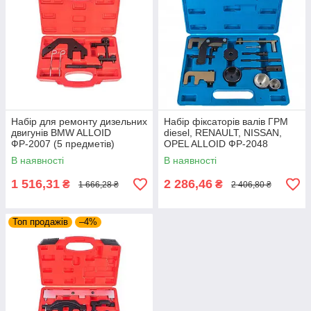
Набір для ремонту дизельних
Набір фіксаторів валів ГРМ
двигунів BMW ALLOID
diesel, RENAULT, NISSAN,
ФР-2007 (5 предметів)
OPEL ALLOID ФР-2048
В наявності
В наявності
1 516,31
2 286,46
₴
₴
1 666,28 ₴
2 406,80 ₴
Топ продажів
–4%