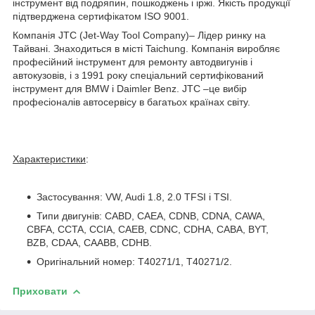
інструмент від подряпин, пошкоджень і іржі. Якість продукції
підтверджена сертифікатом ISO 9001.
Компанія JTC (Jet-Way Tool Company)– Лідер ринку на
Тайвані. Знаходиться в місті Taichung. Компанія виробляє
професійний інструмент для ремонту автодвигунів і
автокузовів, і з 1991 року спеціальний сертифікований
інструмент для BMW і Daimler Benz. JTC –це вибір
професіоналів автосервісу в багатьох країнах світу.
Характеристики
:
Застосування: VW, Audi 1.8, 2.0 TFSI і TSI.
Типи двигунів: CABD, CAEA, CDNB, CDNA, CAWA,
CBFA, CCTA, CCIA, CAEB, CDNC, CDHA, CABA, BYT,
BZB, CDAA, CAABB, CDHB.
Оригінальний номер: Т40271/1, Т40271/2.
Приховати