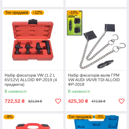
Топ продажів
–12%
–10%
Набір фіксаторів VW (1.2 L
Набір фіксаторів валів ГРМ
6V/12V) ALLOID ФР-2019 (4
VW AUDI V6/V8 TDI ALLOID
предмета)
ФР-2018
В наявності
В наявності
722,52
425,30
₴
₴
821,04 ₴
472,56 ₴
–9%
Топ продажів
–5%