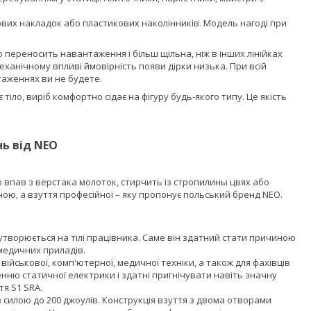
ових накладок або пластикових наколінників. Модель нагоді при
о переносить навантаження і більш щільна, ніж в інших лінійках
механічному впливі ймовірність появи дірки низька. При всій
таженнях ви не будете.
 тіло, виріб комфортно сідає на фігуру будь-якого типу. Це якість
нь від NEO
 впав з верстака молоток, стирчить із стропилины цвях або
ою, а взуття професійної – яку пропонує польський бренд NEO.
творюється на тілі працівника. Саме він здатний стати причиною
медичних приладів.
 військової, комп'ютерної, медичної техніки, а також для фахівців
ню статичної електрики і здатні пригнічувати навіть значну
тя S1 SRA.
силою до 200 джоулів. Конструкція взуття з двома отворами