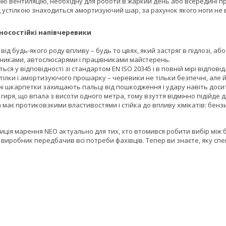
ю вентиляцію, необхідну для роботи в жаркий день або всередині п
ід устілкою знаходиться амортизуючий шар, за рахунок якого ноги не
 зносостійкі напівчеревики
ід будь-якого роду впливу – будь то цвях, який застряг в підлозі, аб
ьниками, автослюсарями і працівниками майстерень.
ься у відповідності зі стандартом EN ISO 20345 і в повній мірі відпові
ілки і амортизуючого прошарку – черевики не тільки безпечні, але й
і шкарпетки захищають пальці від пошкодження і удару навіть досить 
 гиря, що впала з висоти одного метра, тому взуття відмінно підійде 
ає протиковзкими властивостями і стійка до впливу хімікатів: бензину
ція марення NEO актуально для тих, хто втомився робити вибір між без
 виробник передбачив всі потреби фахівців. Тепер ви знаєте, яку сп