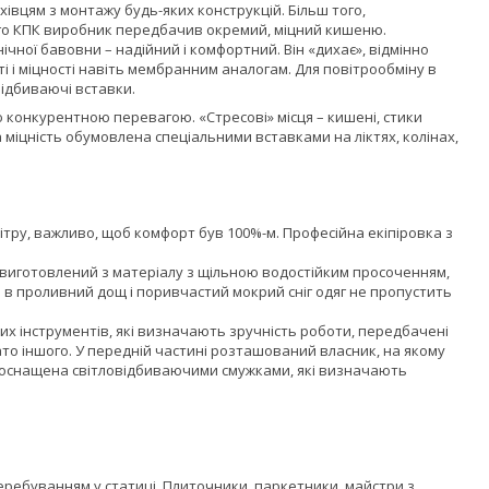
хівцям з монтажу будь-яких конструкцій. Більш того,
ого КПК виробник передбачив окремий, міцний кишеню.
ічної бавовни – надійний і комфортний. Він «дихає», відмінно
ті і міцності навіть мембранним аналогам. Для повітрообміну в
відбиваючі вставки.
ою конкурентною перевагою. «Стресові» місця – кишені, стики
 міцність обумовлена спеціальними вставками на ліктях, колінах,
ітру, важливо, щоб комфорт був 100%-м. Професійна екіпіровка з
ін виготовлений з матеріалу з щільною водостійким просоченням,
ть в проливний дощ і поривчастий мокрий сніг одяг не пропустить
их інструментів, які визначають зручність роботи, передбачені
гато іншого. У передній частині розташований власник, на якому
а оснащена світловідбиваючими смужками, які визначають
 перебуванням у статиці. Плиточники, паркетники, майстри з