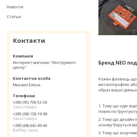
Новости
Статьи
Контакти
Бренд NEO под
Интернет-магазин "Инструмент-
центр"
Кожен фахівець щод
металопрофілю або 
Михаил Елена
образ вашої діяльно
+380 (95) 706-52-36
1. Тому що одяг ві
Заказ товара
повністю ґрунтуютьс
+380 (68) 138-19-98
Заказ товара
2. Тому що дизайн 
основу беруться вим
+380 (68) 642-49-40
Вайбер заказ
3. Тому що асортиме