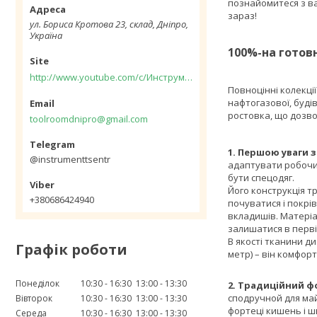
познайомитеся з ва
зараз!
ул. Бориса Кротова 23, склад, Дніпро,
Україна
100%-на готовн
http://www.youtube.com/c/Инструментцентр12
Повноцінні колекці
нафтогазової, буді
ростовка, що дозво
toolroomdnipro@gmail.com
1. Першою уваги з
@instrumenttsentr
адаптувати робочий
бути спецодяг.
Його конструкція т
+380686424940
почуватися і покрі
вкладишів. Матеріа
залишатися в перві
В якості тканини д
Графік роботи
метр) – він комфорт
Понеділок
10:30
16:30
13:00
13:30
2. Традиційний ф
сподручной для май
Вівторок
10:30
16:30
13:00
13:30
фортеці кишень і шв
Середа
10:30
16:30
13:00
13:30