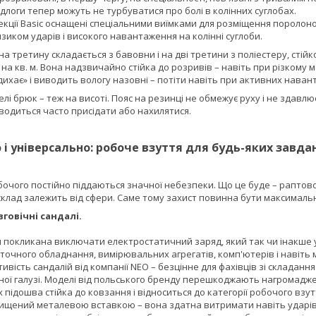
ідлоги тепер можуть не турбуватися про болі в колінних суглобах.
екції Basic оснащені спеціальними виїмками для розміщення поролон
изиком ударів і високого навантаження на колінні суглоби.
а третину складається з бавовни і на дві третини з поліестеру, стійк
 на кв. м. Вона надзвичайно стійка до розривів – навіть при різкому 
дихає» і виводить вологу назовні – потіти навіть при активних наван
лі брюк – теж на висоті. Пояс на резинці не обмежує руху і не здавлює
водиться часто присідати або нахилятися.
 і універсально: робоче взуття для будь-яких завда
бочого постійно піддаються значної небезпеки. Що це буде – раптово
склад залежить від сфери. Саме тому захист повинна бути максимальн
вговічні сандалі.
 покликана виключати електростатичний заряд, який так чи інакше у
очного обладнання, вимірювальних агрегатів, комп'ютерів і навіть 
вість сандалій від компанії NEO – безцінне для фахівців зі складання
ї галузі. Моделі від польського бренду перешкоджають нагромаджен
їх підошва стійка до ковзання і відноситься до категорії робочого взут
ищений металевою вставкою – вона здатна витримати навіть ударів 