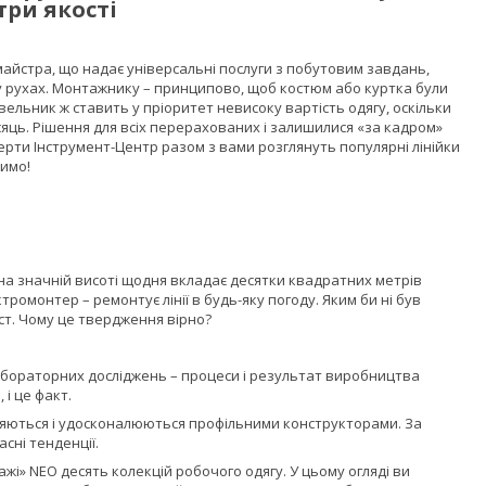
 три якості
майстра, що надає універсальні послуги з побутовим завдань,
у рухах. Монтажнику – принципово, щоб костюм або куртка були
вельник ж ставить у пріоритет невисоку вартість одягу, оскільки
ісяць. Рішення для всіх перерахованих і залишилися «за кадром»
рти Інструмент-Центр разом з вами розглянуть популярні лінійки
пимо!
на значній висоті щодня вкладає десятки квадратних метрів
ромонтер – ремонтує лінії в будь-яку погоду. Яким би ні був
ст. Чому це твердження вірно?
 лабораторних досліджень – процеси і результат виробництва
 і це факт.
бляються і удосконалюються профільними конструкторами. За
сні тенденції.
ажі» NEO десять колекцій робочого одягу. У цьому огляді ви