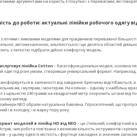
гомими аргументами на користь її покупки і з перевагами, які говоря
ість до роботи: актуальні лінійки робочого одягу в
ї з літніми і зимовими моделями для працівників переважної більшост
вельної, автомеханічною, альпіністської і ще десятка областей діяльн
лить з легкістю підібрати дійсно комфортну модель.
аслуговує лінійка Cotton
– багатофункціональні моделі, основна пе
 одяг під різні умови, створивши універсальний формат. Наприклад,
рансформується в залежності від завдання. Брючины відстібаються, а
вельникам, і мулярам, і монтерам. На колінах – одному з найбільш вра
л з щільністю 240 грамів на квадратний метр охоронить штани від по
сному вигляді.
изайнери NEO обрали натуральна бавовна. Гігроскопічний, що пропуска
ний і в холодну, і в жарку пору року.
ормат моделей в лінійці HD від NEO
– це стильний, комфортний в ш
стрів, чия робота пов'язана з великим кількість інструментів і кріп
ів – у цьому одязі їх місткість і фортеця закладені зі значним запасом