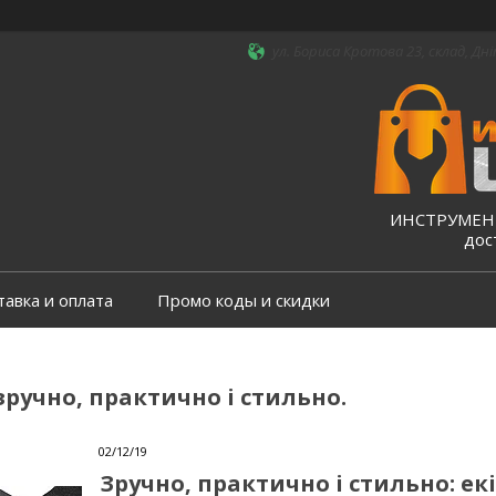
ул. Бориса Кротова 23, склад, Дні
ИНСТРУМЕНТ
дос
тавка и оплата
Промо коды и скидки
зручно, практично і стильно.
02/12/19
Зручно, практично і стильно: ек