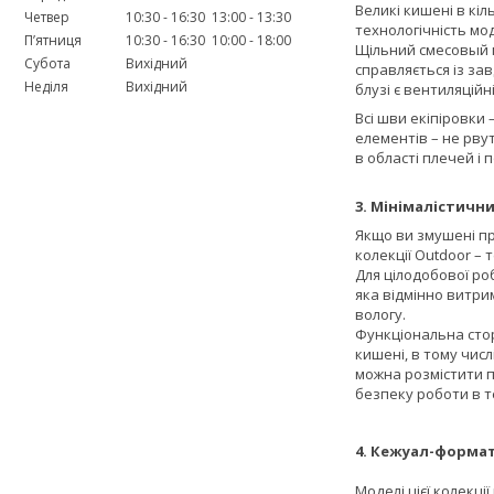
Великі кишені в кіл
Четвер
10:30
16:30
13:00
13:30
технологічність мо
Пʼятниця
10:30
16:30
10:00
18:00
Щільний смесовый ма
Субота
Вихідний
справляється із зав
Неділя
Вихідний
блузі є вентиляцій
Всі шви екіпіровки 
елементів – не рву
в області плечей і п
3. Мінімалістични
Якщо ви змушені пр
колекції Outdoor – 
Для цілодобової ро
яка відмінно витри
вологу.
Функціональна стор
кишені, в тому числ
можна розмістити 
безпеку роботи в т
4. Кежуал-формат
Моделі цієї колекці