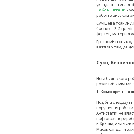
укладання теплої п
Робочі штани
кол
роботі з високим р
Сумішева тканину, н
бренду – 245 грамів
фортеці матеріал «
Ергономічність моде
важливо там, де до
Сухо, безпечно
Ноги будь-якого ро
розлитий хімічний 
1. Комфортні і до
Подібна спецвзуття
порушення роботи т
Антистатичне власти
нафтогазопереробно
вібрацію, оскільки 
Мисок сандалій зах