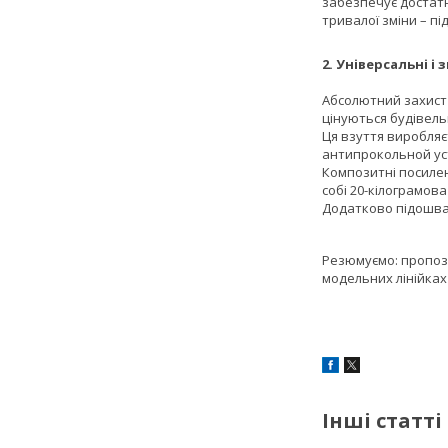
забезпечує достатн
тривалої зміни – п
2. Універсальні і
Абсолютний захист в
цінуються будівел
Ця взуття виробляєт
антипрокольной уст
Композитні посилен
собі 20-кілограмова
Додатково підошва м
Резюмуємо: пропози
модельних лінійках
Інші статті