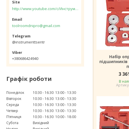
http://www.youtube.com/c/Инструментцентр12
toolroomdnipro@gmail.com
@instrumenttsentr
Набір оп
+380686424940
підшипників 
п
3 36
Графік роботи
В ная
Понеділок
10:30
16:30
13:00
13:30
Вівторок
10:30
16:30
13:00
13:30
Середа
10:30
16:30
13:00
13:30
Четвер
10:30
16:30
13:00
13:30
Пʼятниця
10:30
16:30
10:00
18:00
Субота
Вихідний
Неділя
Вихідний