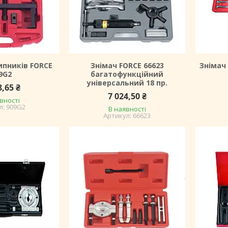
ипників FORCE
Знімач FORCE 66623
Знімач
9G2
багатофункційний
універсальний 18 пр.
8,65 ₴
7 024,50 ₴
вності
909G2
В наявності
66623