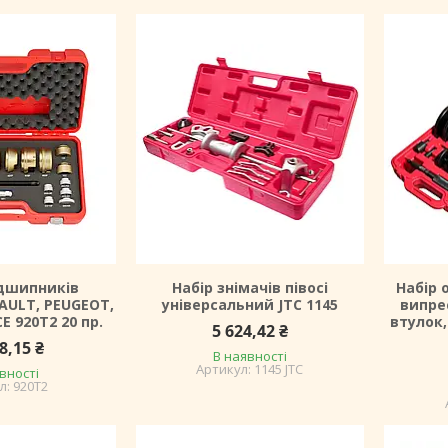
ідшипників
Набір знімачів півосі
Набір 
AULT, PEUGEOT,
універсальний JTC 1145
випре
E 920T2 20 пр.
втулок
5 624,42 ₴
8,15 ₴
В наявності
1145 JTC
вності
920T2