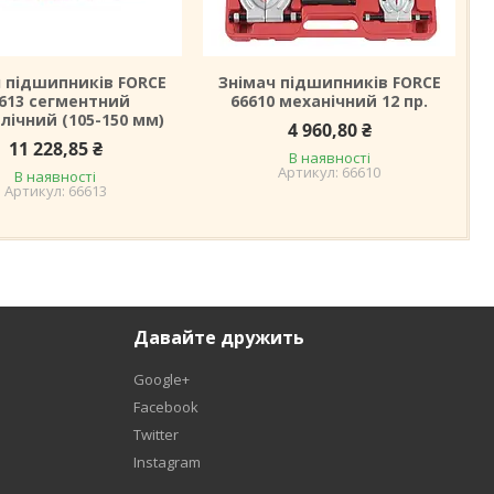
 підшипників FORCE
Знімач підшипників FORCE
613 сегментний
66610 механічний 12 пр.
лічний (105-150 мм)
4 960,80 ₴
11 228,85 ₴
В наявності
66610
В наявності
66613
Давайте дружить
Google+
Facebook
Twitter
Instagram