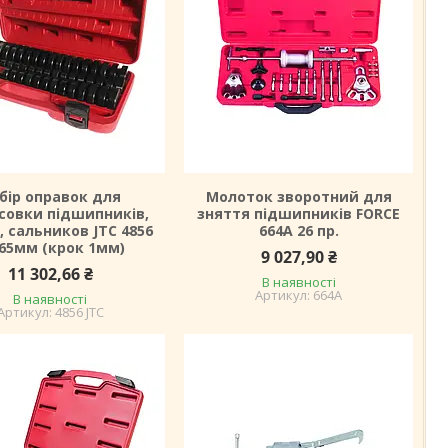
бір оправок для
Молоток зворотний для
совки підшипників,
зняття підшипників FORCE
, сальников JTC 4856
664A 26 пр.
-65мм (крок 1мм)
9 027,90 ₴
11 302,66 ₴
В наявності
664A
В наявності
4856 JTC