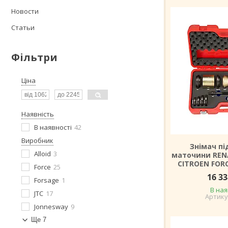
Новости
Статьи
Фільтри
Ціна
Наявність
В наявності
42
Виробник
Знімач п
Alloid
3
маточини REN
CITROEN FORC
Force
25
16 33
Forsage
1
В ная
JTC
17
Jonnesway
9
Ще 7