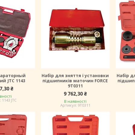
параторный
Набір для зняття і установки
Набір д
ий JTC 1143
підшипників маточин FORCE
підшип
9T0311
7,30 ₴
9 762,30 ₴
вності
1143 JTC
В наявності
9T0311