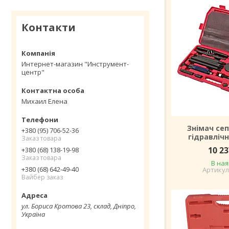
Контакти
Интернет-магазин "Инструмент-
центр"
Михаил Елена
Знімач се
+380 (95) 706-52-36
гідравлічн
Заказ товара
10 23
+380 (68) 138-19-98
Заказ товара
В ная
+380 (68) 642-49-40
Вайбер заказ
ул. Бориса Кротова 23, склад, Дніпро,
Україна