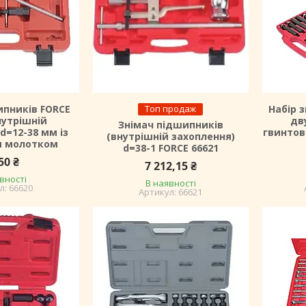
ипників FORCE
Топ продаж
Набір 
нутрішній
дв
Знімач підшипників
d=12-38 мм із
гвинтов
(внутрішній захоплення)
м молотком
d=38-1 FORCE 66621
50 ₴
7 212,15 ₴
вності
В наявності
66620
66621