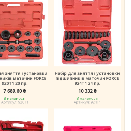
ля зняття і установки
Набір для зняття і установки
ників маточин FORCE
підшипників маточин FORCE
920T1 20 пр.
924T1 24 пр.
7 689,60 ₴
10 332 ₴
В наявності
В наявності
920T1
924T1