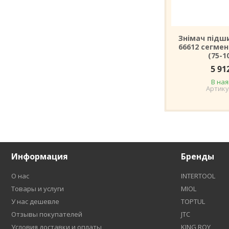
Знімач підш
66612 сегмен
(75-1
5 91
В ная
Информация
Бренды
О нас
INTERTOOL
Товары и услуги
MIOL
У нас дешевле
TOPTUL
Отзывы покупателей
JTC
Условия доставки и оплаты
KING ROY