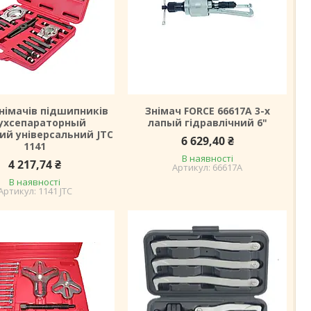
знімачів підшипників
Знімач FORCE 66617A 3-х
ухсепараторный
лапый гідравлічний 6"
ий універсальний JTC
6 629,40 ₴
1141
В наявності
4 217,74 ₴
66617A
В наявності
1141 JTC