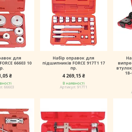
равок для
Набір оправок для
На
FORCE 66603 10
підшипників FORCE 917T1 17
випре
р.
пр.
втулок
18
1,05 ₴
4 269,15 ₴
вності
В наявності
66603
917T1