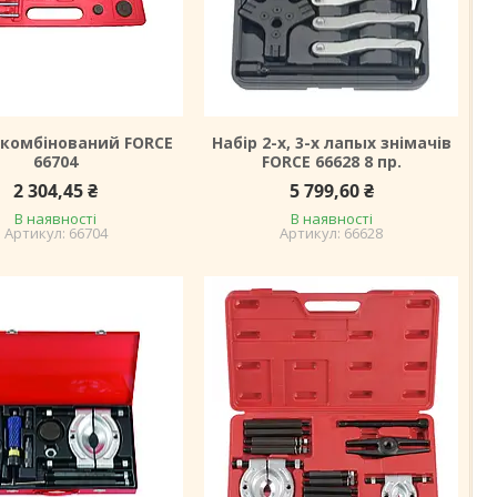
 комбінований FORCE
Набір 2-х, 3-х лапых знімачів
66704
FORCE 66628 8 пр.
2 304,45 ₴
5 799,60 ₴
В наявності
В наявності
66704
66628