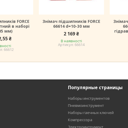
ипників FORCE
Знімач підшипників FORCE
Знімач
тний в наборі
66614 d=10-30 мм
66
05 мм)
гідрав
2 169 ₴
2,55 ₴
В наявності
66614
вності
66612
Популярные страницы
Наборы инструментов
Пневмоинструмент
Наборы гаечных ключей
Компрессора
Электроинтрумент