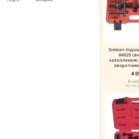
Знімач підш
66620 (в
захоплення) 
зворотни
4 0
В ная