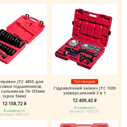
оправок JTC 4855 для
Топ продаж
совки підшипників,
Гідравлічний знімач JTC 1035
, сальников 70-155мм
універсальний 3 в 1
(крок 5мм)
12 409,42 ₴
12 158,72 ₴
В наявності
В наявності
1035 JTC
4855 JTC