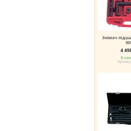
Знімач підш
90
4 49
В ная