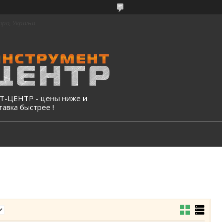
про, Україна
-ЦЕНТР - цены ниже и
тавка быстрее !